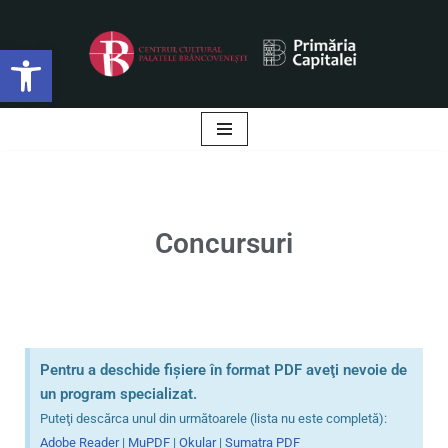
Deschide bara de unelte
Sari
la
conținut
Concursuri
Pentru a deschide fişiere în format PDF aveţi nevoie de
un program specializat.
Puteţi descărca unul din următoarele (lista nu este completă):
Adobe Reader
|
MuPDF
|
Okular
|
Sumatra PDF