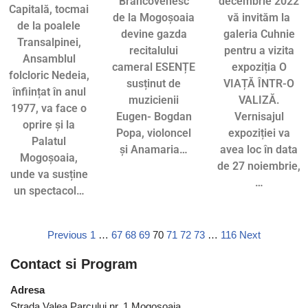
Brâncovenesc
decembrie 2022
Capitală, tocmai
de la Mogoșoaia
vă invităm la
de la poalele
devine gazda
galeria Cuhnie
Transalpinei,
recitalului
pentru a vizita
Ansamblul
cameral ESENȚE
expoziția O
folcloric Nedeia,
susținut de
VIAȚĂ ÎNTR-O
înființat în anul
muzicienii
VALIZĂ.
1977, va face o
Eugen- Bogdan
Vernisajul
oprire și la
Popa, violoncel
expoziției va
Palatul
și Anamaria…
avea loc în data
Mogoșoaia,
de 27 noiembrie,
unde va susține
…
un spectacol…
Previous
1
…
67
68
69
70
71
72
73
…
116
Next
Contact si Program
Adresa
Strada Valea Parcului nr. 1 Mogosoaia