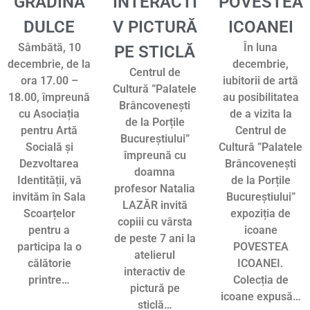
GRĂDINĂ
INTERACTI
POVESTEA
DULCE
V PICTURĂ
ICOANEI
Sâmbătă, 10
În luna
PE STICLĂ
decembrie, de la
decembrie,
Centrul de
ora 17.00 –
iubitorii de artă
Cultură ”Palatele
18.00, împreună
au posibilitatea
Brâncovenești
cu Asociația
de a vizita la
de la Porțile
pentru Artă
Centrul de
Bucureștiului”
Socială și
Cultură ”Palatele
împreună cu
Dezvoltarea
Brâncovenești
doamna
Identității, vă
de la Porțile
profesor Natalia
invităm în Sala
Bucureștiului”
LAZĂR invită
Scoarțelor
expoziția de
copiii cu vârsta
pentru a
icoane
de peste 7 ani la
participa la o
POVESTEA
atelierul
călătorie
ICOANEI.
interactiv de
printre…
Colecția de
pictură pe
icoane expusă…
sticlă…