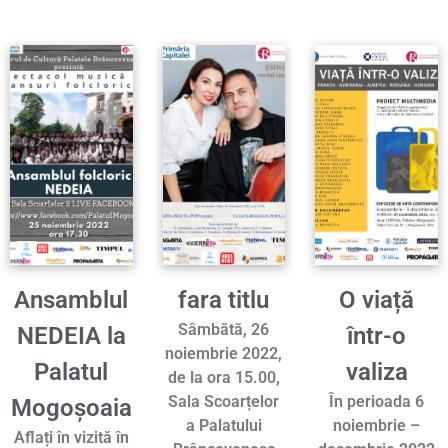
Ansamblul
fara titlu
O viață
Sâmbătă, 26
NEDEIA la
într-o
noiembrie 2022,
Palatul
valiza
de la ora 15.00,
Sala Scoarțelor
În perioada 6
Mogoșoaia
a Palatului
noiembrie –
Aflați în vizită în