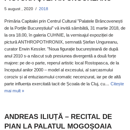
5 august , 2020
2018
Primăria Capitalei prin Centrul Cultural ”Palatele Brâncovenești
de la Porțile Bucureștiului” vă invită sâmbătă, 31 martie 2018, de
la ora 18.00, în galeria CUHNIE, la vernisajul expoziției de
pictură ANTHROPOTHRONIX, semnată Ștefan Ungureanu,
curator Erwin Kessler. ”Noua figurație bucureșteană de după
anul 2010 s-a născut sub presiunea divergentă a două forțe
majore: pe de-o parte, reperul artistic local Rostopasca, de la
începutul anilor 2000 – model al excesului, al sarcasmului
coroziv și al entuziasmului cromatic necenzurat, iar pe de altă
parte influența exercitată tacit de Școala de la Cluj, cu…
Citește
mai mult »
ANDREAS ILIUȚĂ – RECITAL DE
PIAN LA PALATUL MOGOȘOAIA