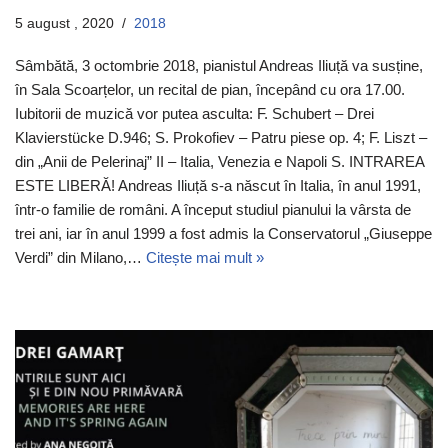
5 august , 2020
2018
Sâmbătă, 3 octombrie 2018, pianistul Andreas Iliuță va susține,
în Sala Scoarțelor, un recital de pian, începând cu ora 17.00.
Iubitorii de muzică vor putea asculta: F. Schubert – Drei
Klavierstücke D.946; S. Prokofiev – Patru piese op. 4; F. Liszt –
din „Anii de Pelerinaj” II – Italia, Venezia e Napoli S. INTRAREA
ESTE LIBERĂ! Andreas Iliuță s-a născut în Italia, în anul 1991,
într-o familie de români. A început studiul pianului la vârsta de
trei ani, iar în anul 1999 a fost admis la Conservatorul „Giuseppe
Verdi” din Milano,…
Citește mai mult »