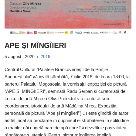
APE ȘI MÎNGÎIERI
5 august , 2020
2018
Centrul Cultural ”Palatele Brâncovenești de la Porțile
Bucureștiului” vă invită sâmbătă, 7 iulie 2018, de la ora 18:00, la
parterul Palatului Mogoșoaia, la vernisajul expoziției de pictură
”APE ȘI MÎNGÎIERI”, semnată Radu Șerban și curatoriată de
criticul de artă Mircea Oliv. Proiectul s-a conturat sub
coordonarea istoricului de artă Mădălina Mirea. Expoziția
personală de pictură ”Ape și mîngîieri”(…) este gîndită de autor
astfel încât să proclame în cuprinsul ei străbaterea în solitudine
a marilor căi cugetătoare de apă care își dezvăluie pasivitatea
răbdătoare și stenică. Pentru pictor mîngîierea implică