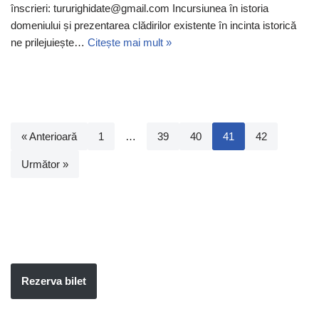
înscrieri: tururighidate@gmail.com Incursiunea în istoria
domeniului și prezentarea clădirilor existente în incinta istorică
ne prilejuiește…
Citește mai mult »
« Anterioară
1
…
39
40
41
42
Următor »
Rezerva bilet