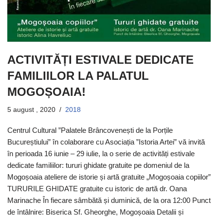
ACTIVITĂȚI ESTIVALE DEDICATE
FAMILIILOR LA PALATUL
MOGOȘOAIA!
5 august , 2020
2018
Centrul Cultural ”Palatele Brâncovenești de la Porțile
Bucureștiului” în colaborare cu Asociația ”Istoria Artei” vă invită
în perioada 16 iunie – 29 iulie, la o serie de activități estivale
dedicate familiilor: tururi ghidate gratuite pe domeniul de la
Mogoșoaia ateliere de istorie și artă gratuite „Mogoșoaia copiilor”
TURURILE GHIDATE gratuite cu istoric de artă dr. Oana
Marinache În fiecare sâmbătă și duminică, de la ora 12:00 Punct
de întâlnire: Biserica Sf. Gheorghe, Mogoșoaia Detalii și