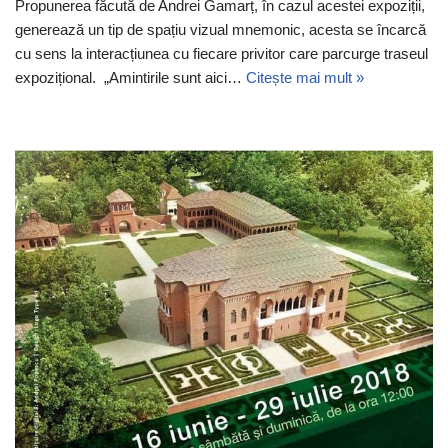
Propunerea făcută de Andrei Gamarț, în cazul acestei expoziții,
generează un tip de spațiu vizual mnemonic, acesta se încarcă
cu sens la interacțiunea cu fiecare privitor care parcurge traseul
expozițional. „Amintirile sunt aici…
Citește mai mult »