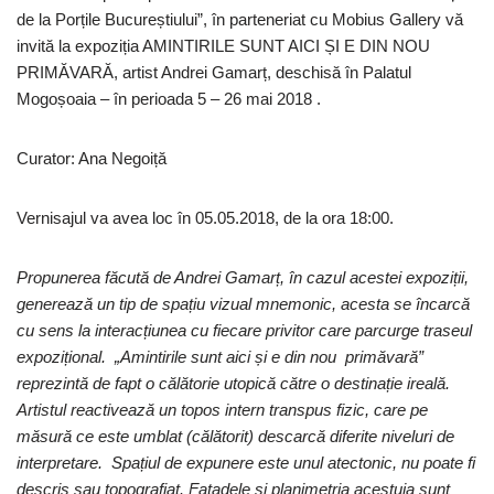
de la Porțile Bucureștiului”, în parteneriat cu Mobius Gallery vă
invită la expoziția AMINTIRILE SUNT AICI ȘI E DIN NOU
PRIMĂVARĂ, artist Andrei Gamarț, deschisă în Palatul
Mogoșoaia – în perioada 5 – 26 mai 2018 .
Curator: Ana Negoiță
Vernisajul va avea loc în 05.05.2018, de la ora 18:00.
Propunerea făcută de Andrei Gamarț, în cazul acestei expoziții,
generează un tip de spațiu vizual mnemonic, acesta se încarcă
cu sens la interacțiunea cu fiecare privitor care parcurge traseul
expozițional. „Amintirile sunt aici și e din nou primăvară”
reprezintă de fapt o călătorie utopică către o destinație ireală.
Artistul reactivează un topos intern transpus fizic, care pe
măsură ce este umblat (călătorit) descarcă diferite niveluri de
interpretare. Spațiul de expunere este unul atectonic, nu poate fi
descris sau topografiat. Fațadele și planimetria acestuia sunt