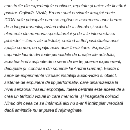
construite din experiențele continue, repetate și unice ale fiecărui
privitor. Oglindă, Vizită, Eroare sunt cuvintele-imagini cheie.
ICON-urile principale care se regăsesc asemenea unor herme
de-a lungul traseului, având rolul de a stimula și selecta
elemente din memoria spectatorului și de a le intersecta cu
„obiecte” – items ale artistului, creând astfel posibilitatea unui
spațiu comun, un spațiu activ doar în-vizitare. Expoziția
cuprinde lucrări din toate perioadele de creație ale artistului,
acestea fiind susținute de o serie de texte, poeme experiment,
decupate și contrase din scrierile lui Andrei Gamarț. Există o
serie de experimente vizuale: instalații audio-video și obiect,
sisteme de expunere de tip performativ, care dinamizează la
nivel senzorial traseul expoziției. Ideea centrală este aceea de a
crea un teritoriu vizual în care memoria și imaginația coincid.
Nimic din ceea ce se întâmplă aici nu s-ar fi întâmplat vreodată
dacă amintirile nu ar putea fi re|imaginate.