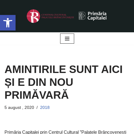
Deschide bara de unelte
Sari
la
conținut
AMINTIRILE SUNT AICI
ȘI E DIN NOU
PRIMĂVARĂ
5 august , 2020
2018
Primăria Capitalei prin Centrul Cultural ”Palatele Brâncovenești