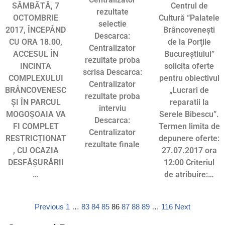
SÂMBĂTĂ, 7
Centrul de
rezultate
OCTOMBRIE
Cultură “Palatele
selectie
2017, ÎNCEPÂND
Brâncoveneşti
Descarca:
CU ORA 18.00,
de la Porţile
Centralizator
ACCESUL ÎN
Bucureştiului”
rezultate proba
INCINTA
solicita oferte
scrisa Descarca:
COMPLEXULUI
pentru obiectivul
Centralizator
BRÂNCOVENESC
„Lucrari de
rezultate proba
ȘI ÎN PARCUL
reparatii la
interviu
MOGOȘOAIA VA
Serele Bibescu”.
Descarca:
FI COMPLET
Termen limita de
Centralizator
RESTRICȚIONAT
depunere oferte:
rezultate finale
, CU OCAZIA
27.07.2017 ora
DESFĂȘURĂRII
12:00 Criteriul
…
de atribuire:…
Previous
1
…
83
84
85
86
87
88
89
…
116
Next