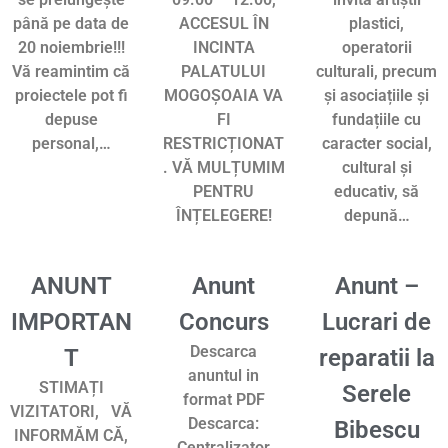
până pe data de
ACCESUL ÎN
plastici,
20 noiembrie!!!
INCINTA
operatorii
Vă reamintim că
PALATULUI
culturali, precum
proiectele pot fi
MOGOȘOAIA VA
și asociațiile și
depuse
FI
fundațiile cu
personal,…
RESTRICȚIONAT
caracter social,
. VĂ MULȚUMIM
cultural și
PENTRU
educativ, să
ÎNȚELEGERE!
depună…
ANUNT
Anunt
Anunt –
IMPORTAN
Concurs
Lucrari de
Descarca
T
reparatii la
anuntul in
STIMAȚI
Serele
format PDF
VIZITATORI, VĂ
Descarca:
Bibescu
INFORMĂM CĂ,
Centralizator