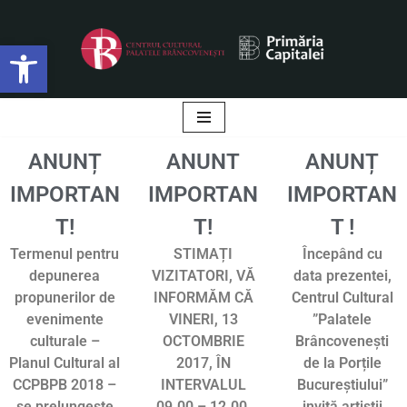
Deschide bara de unelte
Sari
la
conținut
ANUNȚ
ANUNT
ANUNȚ
IMPORTAN
IMPORTAN
IMPORTAN
T!
T!
T !
Termenul pentru
STIMAȚI
Începând cu
depunerea
VIZITATORI, VĂ
data prezentei,
propunerilor de
INFORMĂM CĂ
Centrul Cultural
evenimente
VINERI, 13
”Palatele
culturale –
OCTOMBRIE
Brâncovenești
Planul Cultural al
2017, ÎN
de la Porțile
CCPBPB 2018 –
INTERVALUL
Bucureștiului”
se prelungește
09.00 – 12.00,
invită artiștii