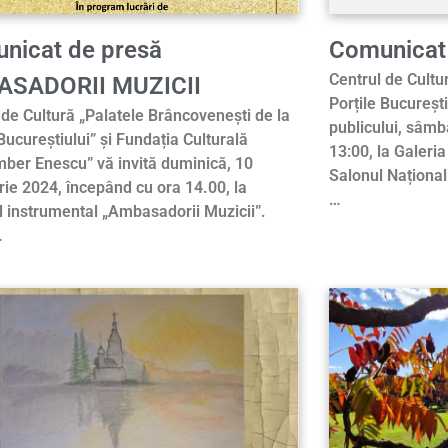
nicat de presă
Comunicat
Centrul de Cultu
SADORII MUZICII
Porțile Bucureșt
 de Cultură „Palatele Brâncovenești de la
publicului, sâmb
 Bucureștiului” și Fundația Culturală
13:00, la Galeri
er Enescu” vă invită duminică, 10
Salonul Naționa
ie 2024, începând cu ora 14.00, la
…
ul instrumental „Ambasadorii Muzicii”.
…