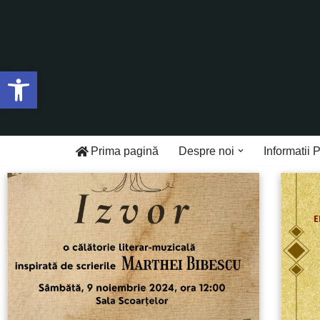
Sari
la
Deschide bara de unelte
conținut
Prima pagină
Despre noi
Informatii 