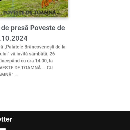
de presă Poveste de
.10.2024
ră „Palatele Brâncovenești de la
ului” vă invită sâmbătă, 26
începând cu ora 14:00, la
POVESTE DE TOAMNĂ … CU
AMNĂ”.…
tter