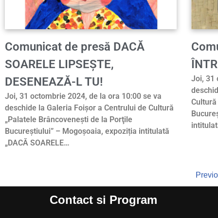
Comunicat de presă DACĂ
Comu
SOARELE LIPSEȘTE,
ÎNTR
Joi, 31
DESENEAZĂ-L TU!
deschid
Joi, 31 octombrie 2024, de la ora 10:00 se va
Cultură
deschide la Galeria Foișor a Centrului de Cultură
Bucureş
„Palatele Brâncoveneşti de la Porţile
intitula
Bucureştiului” – Mogoșoaia, expoziția intitulată
„DACĂ SOARELE…
Previ
Contact si Program