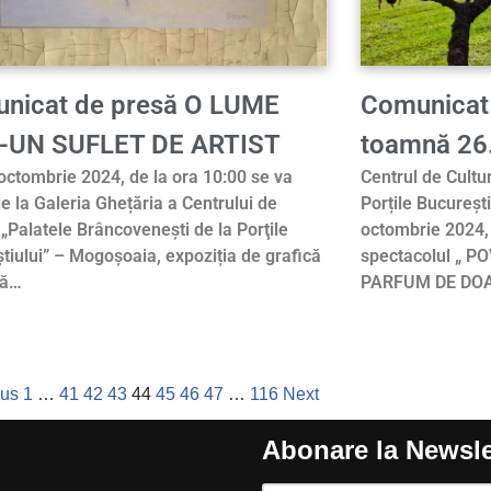
nicat de presă O LUME
Comunicat 
-UN SUFLET DE ARTIST
toamnă 26
 octombrie 2024, de la ora 10:00 se va
Centrul de Cultu
e la Galeria Ghețăria a Centrului de
Porțile București
 „Palatele Brâncoveneşti de la Porţile
octombrie 2024, 
tiului” – Mogoșoaia, expoziția de grafică
spectacolul „ 
tă…
PARFUM DE DO
ous
1
…
41
42
43
44
45
46
47
…
116
Next
Abonare la Newsle