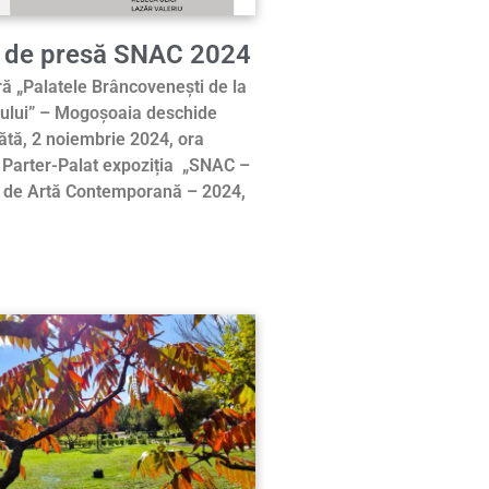
 de presă SNAC 2024
ră „Palatele Brâncovenești de la
iului” – Mogoșoaia deschide
ătă, 2 noiembrie 2024, ora
a Parter-Palat expoziția „SNAC –
l de Artă Contemporană – 2024,