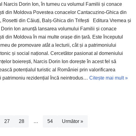
cul Narcis Dorin Ion, în turneu cu volumul Familii și conace
ști din Moldova Povestea conacelor Cantacuzino-Ghica din
, Rosetti din Căiuți, Balș-Ghica din Trifești Editura Vremea și
 Dorin Ion anunță lansarea volumului Familii și conace
ști din Moldova în mai multe orașe din țară. Este începutul
urneu de promovare atât a lecturii, cât și a patrimoniului
ctonic și social național. Cercetător pasionat al domeniului
nțelor boierești, Narcis Dorin Ion dorește în acest fel să
ască potențialul turistic al României prin valorificarea
i patrimoniu rezidențial încă neintrodus…
Citește mai mult »
27
28
…
54
Următor »