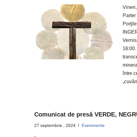
Vineri
Parter
Porţil
INGERI
Vernis
16:00.
transc
minera
între 
„cuvân
Comunicat de presă VERDE, NEG
27 septembrie , 2024
Evenimente