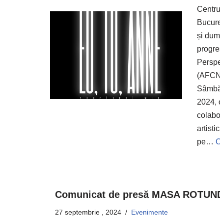
Centru
Bucure
și dum
progre
Perspe
(AFCN)
Sâmbăt
2024, 
colabo
artist
pe…
C
Comunicat de presă MASA ROTUN
27 septembrie , 2024
Evenimente