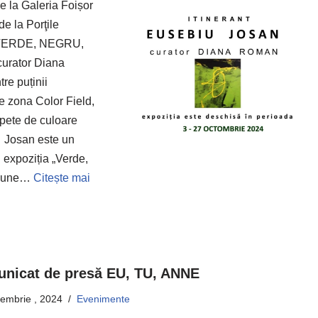
e la Galeria Foișor
e la Porţile
ă „VERDE, NEGRU,
curator Diana
re puținii
e zona Color Field,
 pete de culoare
. Josan este un
n expoziția „Verde,
ropune…
Citește mai
nicat de presă EU, TU, ANNE
tembrie , 2024
Evenimente