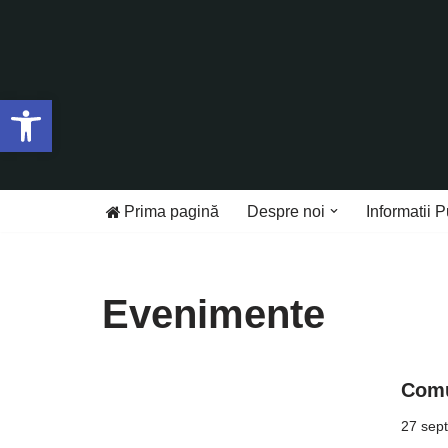
Sari
la
Deschide bara de unelte
conținut
Prima pagină
Despre noi
Informatii P
Evenimente
Comu
27 sep