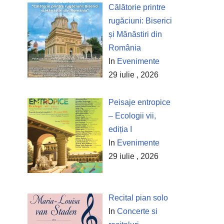
Călătorie printre
rugăciuni: Biserici
și Mănăstiri din
România
In
Evenimente
29 iulie , 2026
Peisaje entropice
– Ecologii vii,
ediția I
In
Evenimente
29 iulie , 2026
Recital pian solo
In
Concerte si