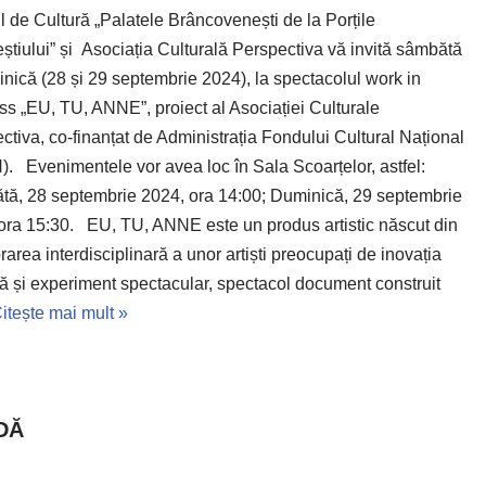
l de Cultură „Palatele Brâncovenești de la Porțile
știului” și Asociația Culturală Perspectiva vă invită sâmbătă
inică (28 și 29 septembrie 2024), la spectacolul work in
ss „EU, TU, ANNE”, proiect al Asociației Culturale
ctiva, co-finanțat de Administrația Fondului Cultural Național
. Evenimentele vor avea loc în Sala Scoarțelor, astfel:
ă, 28 septembrie 2024, ora 14:00; Duminică, 29 septembrie
ora 15:30. EU, TU, ANNE este un produs artistic născut din
rarea interdisciplinară a unor artiști preocupați de inovația
ică și experiment spectacular, spectacol document construit
itește mai mult »
DĂ