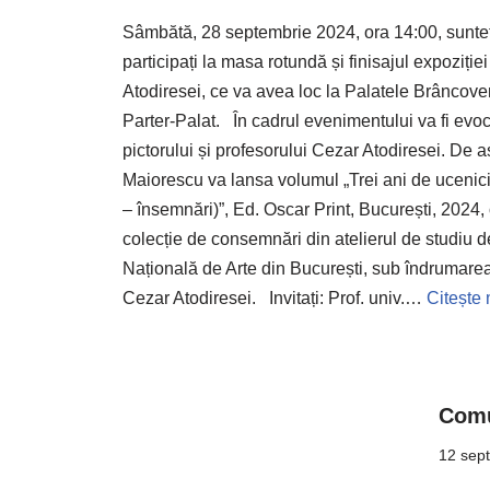
Sâmbătă, 28 septembrie 2024, ora 14:00, sunteți
participați la masa rotundă și finisajul expoziție
Atodiresei, ce va avea loc la Palatele Brâncove
Parter-Palat. În cadrul evenimentului va fi evo
pictorului și profesorului Cezar Atodiresei. De
Maiorescu va lansa volumul „Trei ani de ucenicie
– însemnări)”, Ed. Oscar Print, București, 2024
colecție de consemnări din atelierul de studiu d
Națională de Arte din București, sub îndrumarea 
Cezar Atodiresei. Invitați: Prof. univ.…
Citește 
Comu
12 sep