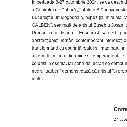
În perioada 3-27 octombrie 2024, se va deschid
a Centrului de Cultură „Palatele Brâncoveneşti d
Bucureştiului” Mogoșoaia, expoziția intitulat
GALBEN”, semnată de artistul Eusebiu Josan, 
Roman, critic de artă. „Eusebiu Josan este print
abstracționiști români contemporani interesați d
transformând cu ușurință realul și imaginarul în
așternute în forță, dinamice și temperamentale
colorist în esență, iar seria de lucrări ce compu
negru, galben” demonstrează că artistul își p
mult »
Comu
27 sep