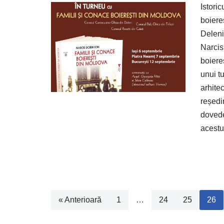
Istori
boiere
Deleni
Narcis
boiere
unui t
arhite
reședi
dovede
acestu
« Anterioară
1
…
24
25
26