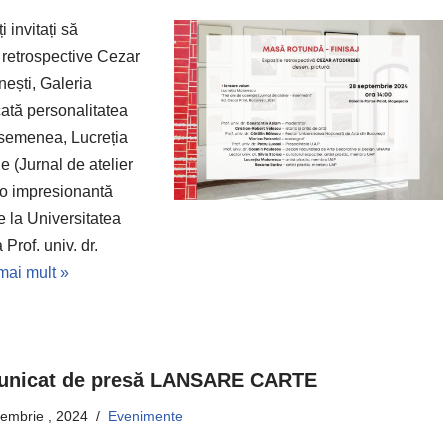
 invitați să
i retrospective Cezar
nești, Galeria
cată personalitatea
 asemenea, Lucreția
 (Jurnal de atelier
, o impresionantă
e la Universitatea
Prof. univ. dr.
mai mult »
nicat de presă LANSARE CARTE
tembrie , 2024
Evenimente