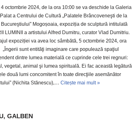
, 4 octombrie 2024, de la ora 10:00 se va deschide la Galeria
 Palat a Centrului de Cultură „Palatele Brâncoveneşti de la
e Bucureştiului” Mogoșoaia, expoziția de sculptură intitulată
I LUMINII a artistului Alfred Dumitru, curator Vlad Dumitriu.
ajul expoziției va avea loc sâmbătă, 5 octombrie 2024, ora
 „Îngerii sunt entităţi imaginare care populează spaţiul
endent dintre lumea materială ce cuprinde cele trei regnuri:
l, vegetal, animal şi lumea spirituală. Ei fac această legătură
cele două lumi concomitent în toate direcţiile asemănător
tului” (Nichita Stănescu),…
Citește mai mult »
RU, GALBEN