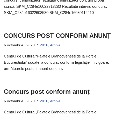
concurs: centralizator rezultate Centralizator concurs probă
scrisă: SKM_C284e16022313280 Rezultate interviu concurs:
SKM_C284e16022608530 SKM_C284e16030112410
CONCURS POST CONFORM ANUNȚ
6 octombrie , 2020
2016
,
Arhivă
Centrul de Cultură “Palatele Brâncovenești de la Porțile
Bucureștiului” scoate la concurs, conform legislației în vigoare,
următoarele posturi: anunt-concurs
Concurs post conform anunț
6 octombrie , 2020
2016
,
Arhivă
Centrul de Cultură „Palatele Brâncovenești de la Porțile