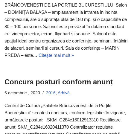
BRÂNCOVENEȘTI DE LA PORȚILE BUCUREȘTIULUI Salon
– DOMNIȚA BĂLAȘA – amplasament la intrarea în incinta
complexului, are o suprafață utilă de 180 mp. și o capacitate de
80 – 100 persoane. Salonul este prevăzut în dotarea standard
cu: videoproiector, ecran, flipchart și scaune. Salonul este
spațiul ideal pentru organizarea de conferințe, seminarii, întâlniri
de afaceri, seminarii și cursuri. Sala de conferințe – MARIN
PREDA – este…
Citește mai mult »
Concurs posturi conform anunț
6 octombrie , 2020
2016
,
Arhivă
Centrul de Cultură „Palatele Brâncovenești de la Porțile
Bucureștiului” scoate la concurs, conform legislației în vigoare,
următoarele posturi: SKM_C284e16012913310 Rectificare
anunț: SKM_C284e16020411370 Centralizator rezultate