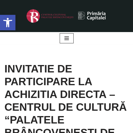
Deschide bara de unelte
Sari
la
conținut
INVITATIE DE
PARTICIPARE LA
ACHIZITIA DIRECTA –
CENTRUL DE CULTURĂ
“PALATELE
BRÂNCOVENEŞTI DE