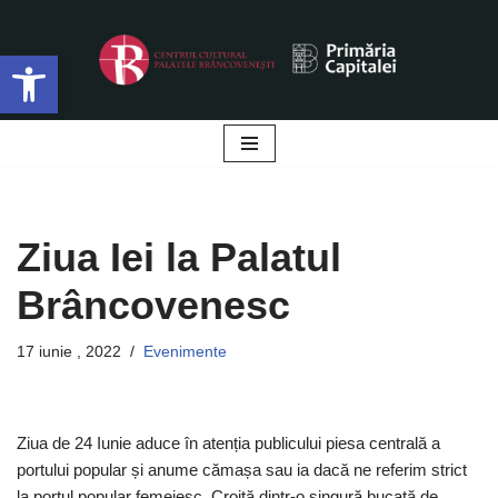
Deschide bara de unelte
Sari
la
conținut
Ziua Iei la Palatul
Brâncovenesc
17 iunie , 2022
Evenimente
Ziua de 24 Iunie aduce în atenția publicului piesa centrală a
portului popular și anume cămașa sau ia dacă ne referim strict
la portul popular femeiesc. Croită dintr-o singură bucată de