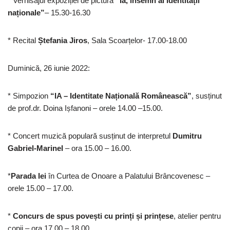
* Vernisajul expoziției de pictură
”Ia, însemn al identității
naționale”
– 15.30-16.30
* Recital
Ștefania Jiros
, Sala Scoarțelor- 17.00-18.00
Duminică, 26 iunie 2022:
* Simpozion
“IA – Identitate Națională Românească”
, susținut
de prof.dr. Doina Ișfanoni – orele 14.00 –15.00.
* Concert muzică populară susținut de interpretul
Dumitru
Gabriel-Marinel
– ora 15.00 – 16.00.
*
Parada Iei
în Curtea de Onoare a Palatului Brâncovenesc –
orele 15.00 – 17.00.
*
Concurs de spus povești cu prinți și prințese
, atelier pentru
copii – ora 17.00 – 18.00.