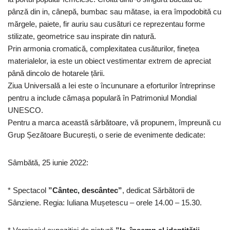
pânză din in, cânepă, bumbac sau mătase, ia era împodobită cu
mărgele, paiete, fir auriu sau cusături ce reprezentau forme
stilizate, geometrice sau inspirate din natură.
Prin armonia cromatică, complexitatea cusăturilor, finețea
materialelor, ia este un obiect vestimentar extrem de apreciat
până dincolo de hotarele țării.
Ziua Universală a Iei este o încununare a eforturilor întreprinse
pentru a include cămașa populară în Patrimoniul Mondial
UNESCO.
Pentru a marca această sărbătoare, vă propunem, împreună cu
Grup Șezătoare București, o serie de evenimente dedicate:
Sâmbătă, 25 iunie 2022:
* Spectacol
”Cântec, descântec”
, dedicat Sărbătorii de
Sânziene. Regia: Iuliana Mușetescu – orele 14.00 – 15.30.