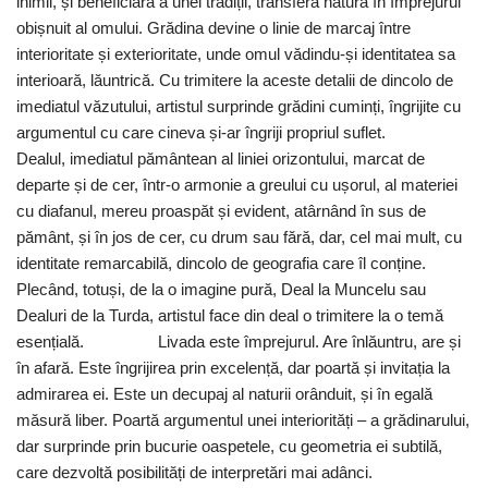
inimii, și beneficiară a unei tradiții, transferă natura în împrejurul
obișnuit al omului. Grădina devine o linie de marcaj între
interioritate și exterioritate, unde omul vădindu-și identitatea sa
interioară, lăuntrică. Cu trimitere la aceste detalii de dincolo de
imediatul văzutului, artistul surprinde grădini cuminți, îngrijite cu
argumentul cu care cineva și-ar îngriji propriul suflet.
Dealul, imediatul pământean al liniei orizontului, marcat de
departe și de cer, într-o armonie a greului cu ușorul, al materiei
cu diafanul, mereu proaspăt și evident, atârnând în sus de
pământ, și în jos de cer, cu drum sau fără, dar, cel mai mult, cu
identitate remarcabilă, dincolo de geografia care îl conține.
Plecând, totuși, de la o imagine pură, Deal la Muncelu sau
Dealuri de la Turda, artistul face din deal o trimitere la o temă
esențială. Livada este împrejurul. Are înlăuntru, are și
în afară. Este îngrijirea prin excelență, dar poartă și invitația la
admirarea ei. Este un decupaj al naturii orânduit, și în egală
măsură liber. Poartă argumentul unei interiorități – a grădinarului,
dar surprinde prin bucurie oaspetele, cu geometria ei subtilă,
care dezvoltă posibilități de interpretări mai adânci.