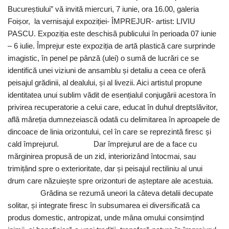
Bucureștiului” vă invită miercuri, 7 iunie, ora 16.00, galeria
Foișor, la vernisajul expoziției- ÎMPREJUR- artist: LIVIU
PASCU. Expoziția este deschisă publicului în perioada 07 iunie
– 6 iulie. Împrejur este expoziția de artă plastică care surprinde
imagistic, în penel pe pânză (ulei) o sumă de lucrări ce se
identifică unei viziuni de ansamblu și detaliu a ceea ce oferă
peisajul grădinii, al dealului, și al livezii. Aici artistul propune
identitatea unui sublim vădit de esențialul conjugării acestora în
privirea recuperatorie a celui care, educat în duhul dreptslăvitor,
află măreția dumnezeiască odată cu delimitarea în aproapele de
dincoace de linia orizontului, cel în care se reprezintă firesc și
cald împrejurul. Dar împrejurul are de a face cu
mărginirea propusă de un zid, interiorizând întocmai, sau
trimițând spre o exterioritate, dar și peisajul rectiliniu al unui
drum care năzuiește spre orizonturi de așteptare ale acestuia.
Grădina se rezumă uneori la câteva detalii decupate
solitar, și integrate firesc în subsumarea ei diversificată ca
produs domestic, antropizat, unde mâna omului consimțind