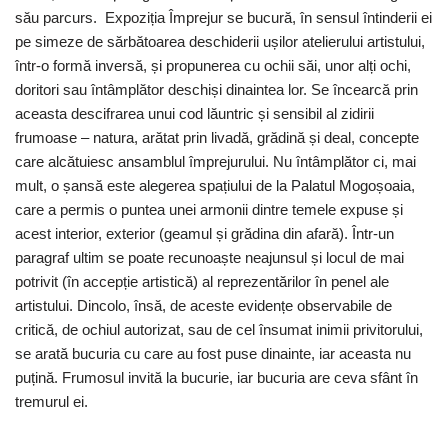
său parcurs. Expoziția Împrejur se bucură, în sensul întinderii ei
pe simeze de sărbătoarea deschiderii ușilor atelierului artistului,
într-o formă inversă, și propunerea cu ochii săi, unor alți ochi,
doritori sau întâmplător deschiși dinaintea lor. Se încearcă prin
aceasta descifrarea unui cod lăuntric și sensibil al zidirii
frumoase – natura, arătat prin livadă, grădină și deal, concepte
care alcătuiesc ansamblul împrejurului. Nu întâmplător ci, mai
mult, o șansă este alegerea spațiului de la Palatul Mogoșoaia,
care a permis o puntea unei armonii dintre temele expuse și
acest interior, exterior (geamul și grădina din afară). Într-un
paragraf ultim se poate recunoaște neajunsul și locul de mai
potrivit (în accepție artistică) al reprezentărilor în penel ale
artistului. Dincolo, însă, de aceste evidențe observabile de
critică, de ochiul autorizat, sau de cel însumat inimii privitorului,
se arată bucuria cu care au fost puse dinainte, iar aceasta nu
puțină. Frumosul invită la bucurie, iar bucuria are ceva sfânt în
tremurul ei.