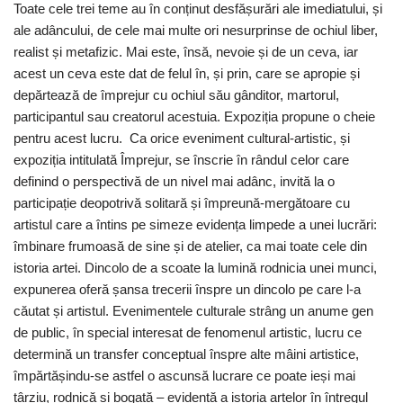
Toate cele trei teme au în conținut desfășurări ale imediatului, și
ale adâncului, de cele mai multe ori nesurprinse de ochiul liber,
realist și metafizic. Mai este, însă, nevoie și de un ceva, iar
acest un ceva este dat de felul în, și prin, care se apropie și
depărtează de împrejur cu ochiul său gânditor, martorul,
participantul sau creatorul acestuia. Expoziția propune o cheie
pentru acest lucru. Ca orice eveniment cultural-artistic, și
expoziția intitulată Împrejur, se înscrie în rândul celor care
definind o perspectivă de un nivel mai adânc, invită la o
participație deopotrivă solitară și împreună-mergătoare cu
artistul care a întins pe simeze evidența limpede a unei lucrări:
îmbinare frumoasă de sine și de atelier, ca mai toate cele din
istoria artei. Dincolo de a scoate la lumină rodnicia unei munci,
expunerea oferă șansa trecerii înspre un dincolo pe care l-a
căutat și artistul. Evenimentele culturale strâng un anume gen
de public, în special interesat de fenomenul artistic, lucru ce
determină un transfer conceptual înspre alte mâini artistice,
împărtășindu-se astfel o ascunsă lucrare ce poate ieși mai
târziu, rodnică și bogată – evidență a istoria artelor în întregul