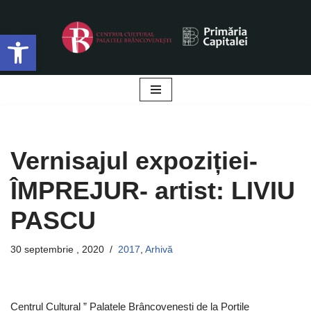
Deschide bara de unelte
Sari
la
conținut
Vernisajul expoziției-
ÎMPREJUR- artist: LIVIU
PASCU
30 septembrie , 2020
2017
,
Arhivă
Centrul Cultural ” Palatele Brâncovenești de la Porțile