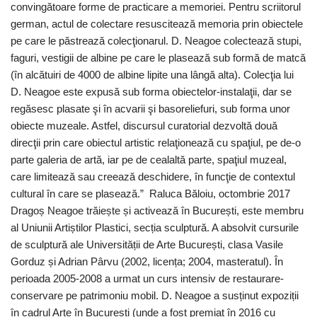
convingătoare forme de practicare a memoriei. Pentru scriitorul
german, actul de colectare resuscitează memoria prin obiectele
pe care le păstrează colecţionarul. D. Neagoe colectează stupi,
faguri, vestigii de albine pe care le plasează sub formă de matcă
(în alcătuiri de 4000 de albine lipite una lângă alta). Colecţia lui
D. Neagoe este expusă sub forma obiectelor-instalaţii, dar se
regăsesc plasate şi în acvarii şi basoreliefuri, sub forma unor
obiecte muzeale. Astfel, discursul curatorial dezvoltă două
direcţii prin care obiectul artistic relaţionează cu spaţiul, pe de-o
parte galeria de artă, iar pe de cealaltă parte, spaţiul muzeal,
care limitează sau creează deschidere, în funcţie de contextul
cultural în care se plasează.” ​Raluca Băloiu, octombrie 2017
Dragoș Neagoe trăiește și activează în București, este membru
al Uniunii Artiștilor Plastici, secția sculptură. A absolvit cursurile
de sculptură ale Universității de Arte București, clasa Vasile
Gorduz și Adrian Pârvu (2002, licența; 2004, masteratul). În
perioada 2005-2008 a urmat un curs intensiv de restaurare-
conservare pe patrimoniu mobil. D. Neagoe a susținut expoziții
în cadrul Arte în București (unde a fost premiat în 2016 cu