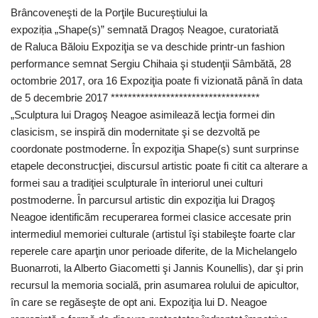
Brâncoveneşti de la Porţile Bucureştiului la
expoziția „Shape(s)” semnată Dragoș Neagoe, curatoriată
de Raluca Băloiu Expoziţia se va deschide printr-un fashion
performance semnat Sergiu Chihaia şi studenţii Sâmbătă, 28
octombrie 2017, ora 16 Expoziţia poate fi vizionată până în data
de 5 decembrie 2017 ***********************************
„Sculptura lui Dragoş Neagoe asimilează lecţia formei din
clasicism, se inspiră din modernitate şi se dezvoltă pe
coordonate postmoderne. În expoziţia Shape(s) sunt surprinse
etapele deconstrucţiei, discursul artistic poate fi citit ca alterare a
formei sau a tradiţiei sculpturale în interiorul unei culturi
postmoderne. În parcursul artistic din expoziţia lui Dragoş
Neagoe identificăm recuperarea formei clasice accesate prin
intermediul memoriei culturale (artistul îşi stabileşte foarte clar
reperele care aparţin unor perioade diferite, de la Michelangelo
Buonarroti, la Alberto Giacometti şi Jannis Kounellis), dar şi prin
recursul la memoria socială, prin asumarea rolului de apicultor,
în care se regăseşte de opt ani. Expoziţia lui D. Neagoe