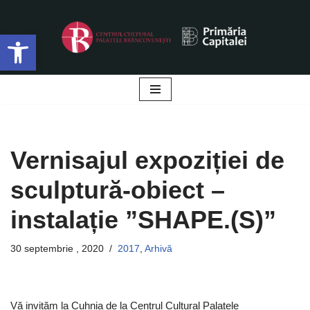
Deschide bara de unelte
Sari
la
conținut
Vernisajul expoziției de
sculptură-obiect –
instalație ”SHAPE.(S)”
30 septembrie , 2020
2017
,
Arhivă
Vă invităm la Cuhnia de la Centrul Cultural Palatele