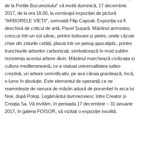
de la Porțile Bucureștiului” vă invită duminică, 17 decembrie
2017, de la ora 18.00, la vernisajul expoziției de pictură
”ARBORELE VIEȚII”, semnată Filip Capsali. Expoziția va fi
deschisă de criticul de artă, Pavel Șușară. Măslinul armonios,
crescut într-un sol sărac, printre bolovani și pietre, unele căzute
chiar din zidurile cetății, plasat într-un peisaj apocaliptic, printre
trunchiurile arborilor carbonizați, simbolizează în mod sublim
rezistența acestui arbore divin. Măslinul marchează civilizația și
cultura mediteraneană, ce a statuat universalitatea iudeo-
creștină, un arbore semnificativ, pe axa căruia gravitează, încă,
o lume în disoluție. Este elementul de speranță ce ne
reamintește de ramura de măslin adusă de porumbel în arca lui
Noe, după Potop. Legământul dumnezeiesc între Creator și
Creația Sa. Vă invităm, în perioada 17 decembrie – 31 ianuarie
2017, în galeria FOIȘOR, să vizitați o expoziție insolită.