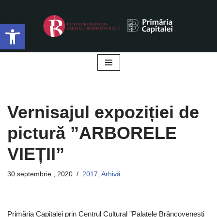
Deschide bara de unelte
Sari
la
conținut
Vernisajul expoziției de
pictură ”ARBORELE
VIEȚII”
30 septembrie , 2020
2017
,
Arhivă
Primăria Capitalei prin Centrul Cultural ”Palatele Brâncovenești