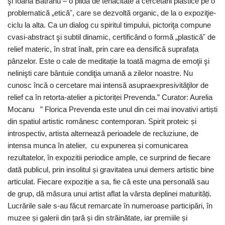
şi Ioana Bătrânu – o pildă de tenacitate a cercetării plastice pe o
problematică „eticăˮ, care se dezvoltă organic, de la o expoziţie-
ciclu la alta. Ca un dialog cu spiritul timpului, pictoriţa compune
cvasi-abstract şi subtil dinamic, certificând o formă „plasticăˮ de
relief materic, în strat înalt, prin care ea densifică suprafața
pânzelor. Este o cale de meditație la toată magma de emoţii şi
nelinişti care bântuie condiţia umană a zilelor noastre. Nu
cunosc încă o cercetare mai intensă asupraexpresivităţilor de
relief ca în retorta-atelier a pictoriței Prevenda.” Curator: Aurelia
Mocanu ” Florica Prevenda este unul din cei mai inovativi artiști
din spatiul artistic românesc contemporan. Spirit proteic și
introspectiv, artista alternează perioadele de recluziune, de
intensa munca în atelier, cu expunerea și comunicarea
rezultatelor, în expozitii periodice ample, ce surprind de fiecare
dată publicul, prin insolitul și gravitatea unui demers artistic bine
articulat. Fiecare expoziție a sa, fie că este una personală sau
de grup, dă măsura unui artist aflat la vârsta deplinei maturități.
Lucrările sale s-au făcut remarcate în numeroase participări, în
muzee și galerii din țară și din străinătate, iar premiile și