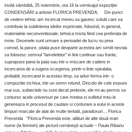
invită sâmbătă, 25 noiembrie, ora 16 la vernisajul expoziției
CONDENSĂRI a artistei FLORICA PREVENDA. Din punct
de vedere tehnic am incercat mereu sa gasesc solutii care sa
contribuie la sublinierea ideilor exprimate, folosind, in general,
materialele neconventionale, tehnica mixta fiind cea preferata de
mine. Desenele sunt urmare a perioadei de lucru nu prea
comod, la panze, odata puse deoparte acestea am simtit nevoia
sa folosesc semnul ”lamelelelor” in linii continue sau frante,
suprapuse pana la pata sau intr-o miscare de cadere in
incercarea de a sugera scurgerea, printr-o linie spiralata,
probabil, incercand in aceslasi timp, sa adun forma intr- o
compozitie inchisa, intr-un semn rotund. Dincolo de cele expuse
mai sus, subiectele nu sunt decat pretexte, ele mi-au permis sa
conturez acele universuri pe care mintea si sufletul meu le
genereaza in procesul de cautare si conturare a eului in aceste
timpuri marcate de atat de multe tentatii, paradoxuri… Florica
Prevenda ”Florica Prevenda este, alături de alte două mari
nume (la feminin) ale picturii româneşti actuale – Paula Ribariu