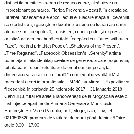
distincțiile primite ca semn de recunoaștere, alcătuiesc un
impresionant palmares. Florica Prevenda vizează, în creația sa,
întrebări obsedante ale epocii actuale. Fiecare etapă a devenirii
sale artistice își găsește reflexul într-o serie de lucrări ale cărei
atribute sunt, deopotrivă, consistența conceptului și expresia
artistică de cea mai bună calitate. Începând cu „Faces without a
Face”, trecând prin „Net People”, „Shadows of the Present”,
„Time Regained”, „Facebook Obsession”si „Serenity” artista
pune față în față identități ideatice ce generează câte răspunsuri,
tot atâtea întrebări, referitoare la omul contemporan, la
dimensiunea sa socio- culturală în contextul dezvoltării fără
precedent a erei informaționale. ” Mădălina Mirea Expoziția va
fi deschisă în perioada 25 noiembrie 2017 – 31 ianuarie 2018
Centrul Cultural Palatele Brâncovenești de la Mogoșoaia este o
instituție ce aparține de Primăria Generală a Municipiului
București. Str. Valea Parcului, nr 1, Mogoșoaia, Ilfov, tel.
0213506620 program de vizitare, de marți până duminică între
orele 9,00 – 17,00