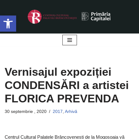
Deschide bara de unelte
Sari
la
conținut
Vernisajul expoziției
CONDENSĂRI a artistei
FLORICA PREVENDA
30 septembrie , 2020
2017
,
Arhivă
Centrul Cultural Palatele Brâncovenești de la Mogoșoaia vă