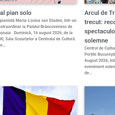
al pian solo
Arcul de Tr
pianistă Maria-Louisa van Staden, într-un
trecut: reco
 extraordinar la Palatul Brâncovenesc de
spectaculo
șoaia Duminică, 16 august 2026, de la
00, Sala Scoarțelor a Centrului de Cultură
solemne
le…
Centrul de Cultu
Porțile București
August 2026, într
eveniment solem
de…