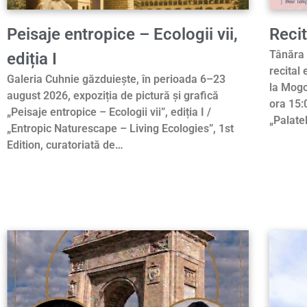
Peisaje entropice – Ecologii vii,
Recit
Tânăra 
ediția I
recital
Galeria Cuhnie găzduiește, în perioada 6–23
la Mogo
august 2026, expoziția de pictură și grafică
ora 15:
„Peisaje entropice – Ecologii vii”, ediția I /
„Palate
„Entropic Naturescape – Living Ecologies”, 1st
Edition, curatoriată de…