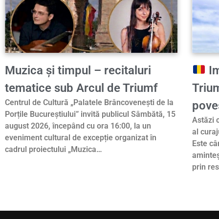
Muzica și timpul – recitaluri
Im
tematice sub Arcul de Triumf
Triu
Centrul de Cultură „Palatele Brâncovenești de la
pove
Porțile Bucureștiului” invită publicul Sâmbătă, 15
Astăzi 
august 2026, începând cu ora 16:00, la un
al curaj
eveniment cultural de excepție organizat în
Este câ
cadrul proiectului „Muzica…
aminteș
prin re