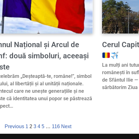
nul Național și Arcul de
Cerul Capit
mf: două simboluri, aceeași
​La mulți ani tut
ste
românești în sufl
celebrăm „Deșteaptă-te, române!”, simbol
de Sfântul Ilie — 
ului, al libertății și al unității naționale.
sărbătorim Ziua
ntecul care ne unește generațiile și ne
te că identitatea unui popor se păstrează
spect…
Previous
1
2
3
4
5
…
116
Next