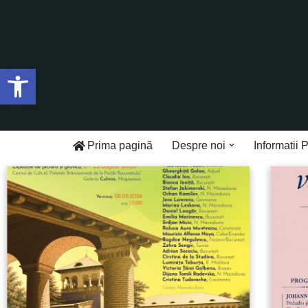
Sari
la
Deschide bara de unelte
conținut
Prima pagină
Despre noi
Informatii 