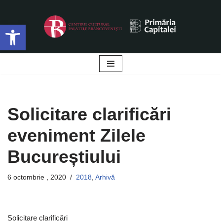
Deschide bara de unelte
Sari
la
conținut
Solicitare clarificări
eveniment Zilele
Bucureștiului
6 octombrie , 2020
2018
,
Arhivă
Solicitare clarificări