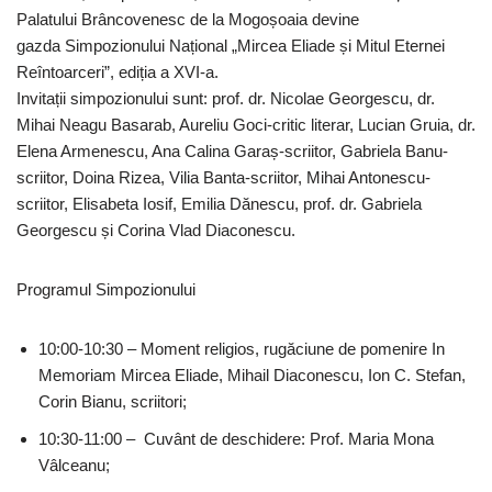
Palatului Brâncovenesc de la Mogoșoaia devine
gazda Simpozionului Național „Mircea Eliade și Mitul Eternei
Reîntoarceri”, ediția a XVI-a.
Invitații simpozionului sunt: prof. dr. Nicolae Georgescu, dr.
Mihai Neagu Basarab, Aureliu Goci-critic literar, Lucian Gruia, dr.
Elena Armenescu, Ana Calina Garaș-scriitor, Gabriela Banu-
scriitor, Doina Rizea, Vilia Banta-scriitor, Mihai Antonescu-
scriitor, Elisabeta Iosif, Emilia Dănescu, prof. dr. Gabriela
Georgescu și Corina Vlad Diaconescu.
Programul Simpozionului
10:00-10:30 – Moment religios, rugăciune de pomenire In
Memoriam Mircea Eliade, Mihail Diaconescu, Ion C. Stefan,
Corin Bianu, scriitori;
10:30-11:00 – Cuvânt de deschidere: Prof. Maria Mona
Vâlceanu;