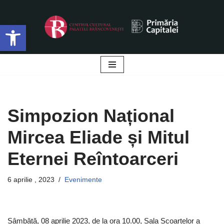
Deschide bara de unelte
Sari
la
conținut
Simpozion Național
Mircea Eliade și Mitul
Eternei Reîntoarceri
6 aprilie , 2023
Evenimente
Sâmbătă, 08 aprilie 2023, de la ora 10.00, Sala Scoarțelor a