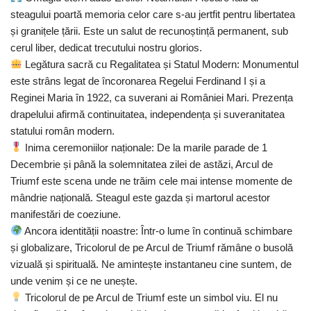
steagului poartă memoria celor care s-au jertfit pentru libertatea
și granițele țării. Este un salut de recunoștință permanent, sub
cerul liber, dedicat trecutului nostru glorios.
Legătura sacră cu Regalitatea și Statul Modern: Monumentul
este strâns legat de încoronarea Regelui Ferdinand I și a
Reginei Maria în 1922, ca suverani ai României Mari. Prezența
drapelului afirmă continuitatea, independența și suveranitatea
statului român modern.
Inima ceremoniilor naționale: De la marile parade de 1
Decembrie și până la solemnitatea zilei de astăzi, Arcul de
Triumf este scena unde ne trăim cele mai intense momente de
mândrie națională. Steagul este gazda și martorul acestor
manifestări de coeziune.
Ancora identității noastre: Într-o lume în continuă schimbare
și globalizare, Tricolorul de pe Arcul de Triumf rămâne o busolă
vizuală și spirituală. Ne amintește instantaneu cine suntem, de
unde venim și ce ne unește.
Tricolorul de pe Arcul de Triumf este un simbol viu. El nu