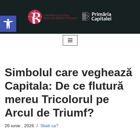
Deschide bara de unelte
Sari
la
conținut
Simbolul care veghează
Capitala: De ce flutură
mereu Tricolorul pe
Arcul de Triumf?
26 iunie , 2026
Stiati ca?