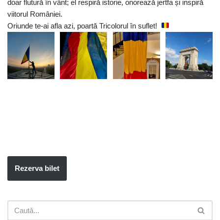
doar flutură în vânt; el respiră istorie, onorează jertfa și inspiră
viitorul României.
Oriunde te-ai afla azi, poartă Tricolorul în suflet! ​
Rezerva bilet