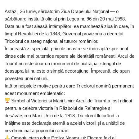
Astăzi, 26 Iunie, sărbătorim Ziua Drapelului Național — o
sărbătoare instituită oficial prin Legea nr. 96 din 20 mai 1998.
Data nu a fost aleasă întâmplător: ea marchează ziua în care, în
timpul Revoluției de la 1848, Guvernul provizoriu a decretat
Tricolorul ca steag național al tuturor românilor.
​În această zi specială, privirile noastre se îndreaptă spre unul
dintre cele mai puternice repere ale identității românești. Arcul de
Triumf nu este doar un monument de piatră, iar steagul de
deasupra lui nu este o simplă decorațiune. Împreună, ele spun
povestea unei națiuni.
​Iată principalele motive pentru care Tricolorul domină permanent
acest monument emblematic:
Simbol al Victoriei și Marii Uniri: Arcul de Triumf a fost ridicat
pentru a celebra victoria în Războiul de Reîntregire și
desăvârșirea Marii Uniri de la 1918. Tricolorul fluturând la
înălțime este declarația eternă a acelei victorii și a unității de
nezdruncinat a poporului român.
Omagiu etern adus Eroilor Neamului: Fiecare fald al