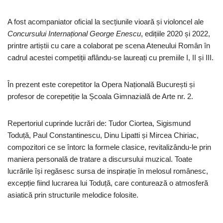
A fost acompaniator oficial la secțiunile vioară și violoncel ale
Concursului Internațional George Enescu
, edițiile 2020 și 2022,
printre artiștii cu care a colaborat pe scena Ateneului Român în
cadrul acestei competiții aflându-se laureați cu premiile I, II și III.
În prezent este corepetitor la Opera Națională București și
profesor de corepetiție la Școala Gimnazială de Arte nr. 2.
Repertoriul cuprinde lucrări de: Tudor Ciortea, Sigismund
Toduță, Paul Constantinescu, Dinu Lipatti și Mircea Chiriac,
compozitori ce se întorc la formele clasice, revitalizându-le prin
maniera personală de tratare a discursului muzical. Toate
lucrările își regăsesc sursa de inspirație în melosul românesc,
excepție fiind lucrarea lui Toduță, care conturează o atmosferă
asiatică prin structurile melodice folosite.