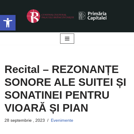
Deschide bara de unelte
Sari
la
conținut
Recital – REZONANȚE
SONORE ALE SUITEI ȘI
SONATINEI PENTRU
VIOARĂ ȘI PIAN
28 septembrie , 2023
Evenimente