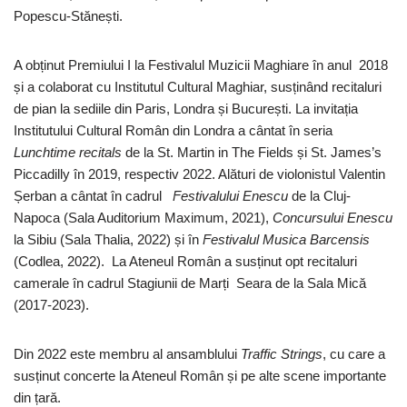
Popescu-Stănești.
A obținut Premiului I la Festivalul Muzicii Maghiare în anul 2018
și a colaborat cu Institutul Cultural Maghiar, susținând recitaluri
de pian la sediile din Paris, Londra și București. La invitația
Institutului Cultural Român din Londra a cântat în seria
Lunchtime recitals
de la St. Martin in The Fields și St. James’s
Piccadilly în 2019, respectiv 2022. Alături de violonistul Valentin
Șerban a cântat în cadrul
Festivalului Enescu
de la Cluj-
Napoca (Sala Auditorium Maximum, 2021),
Concursului
Enescu
la Sibiu (Sala Thalia, 2022) și în
Festivalul Musica Barcensis
(Codlea, 2022). La Ateneul Român a susținut opt recitaluri
camerale în cadrul Stagiunii de Marți Seara de la Sala Mică
(2017-2023).
Din 2022 este membru al ansamblului
Traffic Strings
, cu care a
susținut concerte la Ateneul Român și pe alte scene importante
din țară.