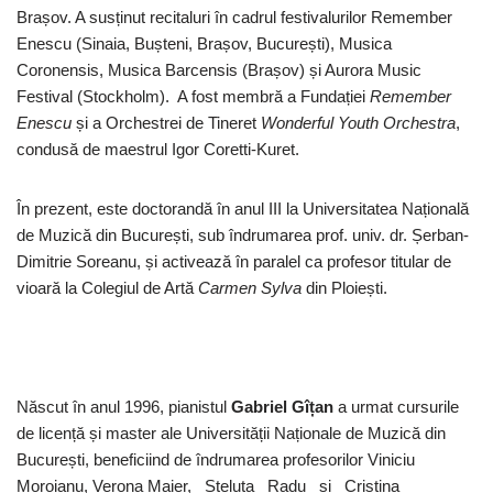
Brașov. A susținut recitaluri în cadrul festivalurilor Remember
Enescu (Sinaia, Bușteni, Brașov, București), Musica
Coronensis, Musica Barcensis (Brașov) și Aurora Music
Festival (Stockholm). A fost membră a Fundației
Remember
Enescu
și a Orchestrei de Tineret
Wonderful Youth Orchestra
,
condusă de maestrul Igor Coretti-Kuret.
În prezent, este doctorandă în anul III la Universitatea Națională
de Muzică din București, sub îndrumarea prof. univ. dr. Șerban-
Dimitrie Soreanu, și activează în paralel ca profesor titular de
vioară la Colegiul de Artă
Carmen Sylva
din Ploiești.
Născut în anul 1996, pianistul
Gabriel Gîțan
a urmat cursurile
de licență și master ale Universității Naționale de Muzică din
București, beneficiind de îndrumarea profesorilor Viniciu
Moroianu, Verona Maier, Steluța Radu și Cristina