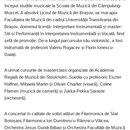
început studiile muzicale la Școala de Muzică din Câmpulung-
Muscel. A absolvit Liceul de Muzică din Brașov, iar mai apoi
Facultatea de Muzică din cadrul Universității Transilvania din
Brașov, domeniul licență- Interpretare Instrumentală și master-
Stil și Performanță în Interpretarea Instrumentală și Vocală, fiind
șefă de promoție. De-a lungul parcursului său violonistic, a fost
îndrumată de profesorii Valeriu Rogacev și Florin Ionescu-
Galați.
A urmat cursurile de masterclass organizate de Academia
Regală de Muzică din Stockholm, Suedia cu profesorii: Eszter
Haffner, Mihaela Martin și Olivier Charlier (vioară), Celine
Flamen (muzică de cameră) și Jukka-Pekka Saraste
(orchestră).
A concertat în calitate de solist alături de Filarmonica de Stat
Botoșani, Filarmonica Ion Dumitrescu Râmnicu-Vâlcea,
Orchestra Jesus Guridi Bilbao și Orchestra Facultății de Muzică