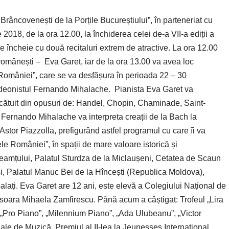
 Brâncovenești de la Porțile Bucureștiului”, în parteneriat cu
 2018, de la ora 12.00, la închiderea celei de-a VII-a ediții a
încheie cu două recitaluri extrem de atractive. La ora 12.00
i românești – Eva Garet, iar de la ora 13.00 va avea loc
României”, care se va desfășura în perioada 22 – 30
ordeonistul Fernando Mihalache. Pianista Eva Garet va
cătuit din opusuri de: Handel, Chopin, Chaminade, Saint-
Fernando Mihalache va interpreta creații de la Bach la
stor Piazzolla, prefigurând astfel programul cu care îi va
le României”, în spații de mare valoare istorică și
eamțului, Palatul Sturdza de la Miclaușeni, Cetatea de Scaun
ași, Palatul Manuc Bei de la Hîncești (Republica Moldova),
alați. Eva Garet are 12 ani, este elevă a Colegiului Național de
oara Mihaela Zamfirescu. Până acum a câștigat: Trofeul „Lira
 „Pro Piano”, „Milennium Piano”, „Ada Ulubeanu”, „Victor
nale de Muzică, Premiul al II-lea la Jeunesses International