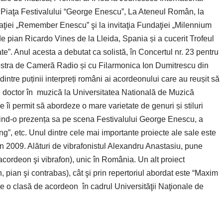
în Piaţa Festivalului “George Enescu”, La Ateneul Român, la
daţiei „Remember Enescu” şi la invitaţia Fundaţiei „Milennium
 de pian Ricardo Vines de la Lleida, Spania și a cucerit Trofeul
te”. Anul acesta a debutat ca solistă, în Concertul nr. 23 pentru
estra de Cameră Radio și cu Filarmonica Ion Dumitrescu din
tre puținii interpreți români ai acordeonului care au reușit să
de doctor în muzică la Universitatea Natională de Muzică
e îi permit să abordeze o mare varietate de genuri și stiluri
uind-o prezența sa pe scena Festivalului George Enescu, a
”, etc. Unul dintre cele mai importante proiecte ale sale este
 în 2009. Alături de vibrafonistul Alexandru Anastasiu, pune
cordeon şi vibrafon), unic în România. Un alt proiect
, pian şi contrabas), cât şi prin repertoriul abordat este “Maxim
 o clasă de acordeon în cadrul Universităţii Naţionale de