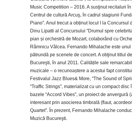
Music Competition – 2016. A susţinut recitaluri 
Centrul de cultură Arcuş, în cadrul stagiunii Fun
Piano”. Anul trecut a obținut locul I la Concursul
Dinu Lipatti al Concursului “Drumul spre celebrita
pian și orchestră de Mozart, colaborând cu Orch
Râmnicu Vâlcea. Fernando Mihalache este unul din
pătrundă pe scenele de concert. A obţinut titlul 
Bucureşti, în anul 2011. Calitățile sale remarcabil
muzicale – o recunoaștere a acestui fapt constit
Festivalul Jazz Blues& More, “The Sound of Spring
“Traffic Strings”, materializat cu un compact disc
bazele “Accord Vibes”, un proiect de anvergură (a
interesant prin asocierea timbrală (flaut, acordeon
Quartet”. În prezent, Fernando Mihalache conduce
Muzică Bucureşti.