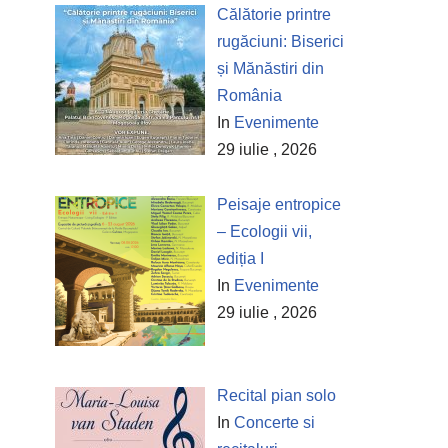
Călătorie printre
rugăciuni: Biserici
și Mănăstiri din
România
In
Evenimente
29 iulie , 2026
Peisaje entropice
– Ecologii vii,
ediția I
In
Evenimente
29 iulie , 2026
Recital pian solo
In
Concerte si