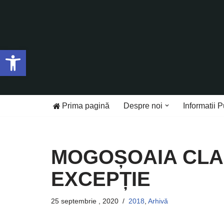
Sari
la
Deschide bara de unelte
conținut
Prima pagină
Despre noi
Informatii P
MOGOȘOAIA CLAS
EXCEPȚIE
25 septembrie , 2020
2018
,
Arhivă