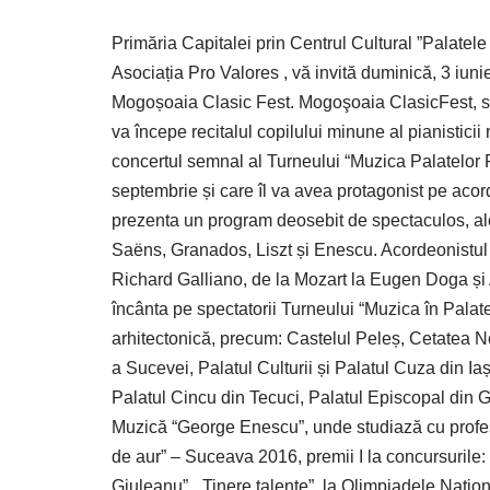
Primăria Capitalei prin Centrul Cultural ”Palatele
Asociația Pro Valores , vă invită duminică, 3 iunie
Mogoșoaia Clasic Fest. Mogoşoaia ClasicFest, se 
va începe recitalul copilului minune al pianistici
concertul semnal al Turneului “Muzica Palatelor 
septembrie și care îl va avea protagonist pe ac
prezenta un program deosebit de spectaculos, al
Saëns, Granados, Liszt și Enescu. Acordeonistul 
Richard Galliano, de la Mozart la Eugen Doga și A
încânta pe spectatorii Turneului “Muzica în Palate
arhitectonică, precum: Castelul Peleș, Cetatea N
a Sucevei, Palatul Culturii și Palatul Cuza din I
Palatul Cincu din Tecuci, Palatul Episcopal din G
Muzică “George Enescu”, unde studiază cu profes
de aur” – Suceava 2016, premii I la concursurile:
Giuleanu”, „Tinere talente”, la Olimpiadele Națio