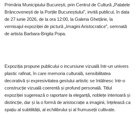
Primăria Municipiului București, prin Centrul de Cultură „Palatele
Brâncovenești de la Porțile Bucureștiului”, invită publicul, în data
de 27 iunie 2026, de la ora 12:00, la Galeria Ghețărie, la
vernisajul expoziției de pictură „Imagini Aristocratice”, semnată
de artista Barbara-Brigita Popa.
Expoziția propune publicului o incursiune vizuală într-un univers
plastic rafinat, în care memoria culturală, sensibilitatea
decorativă și expresivitatea gestului artistic se întâlnesc într-o
construcție vizuală coerentă și profund personală. Titlul
expoziției sugerează o raportare la eleganță, noblețe interioară și
distincție, dar și la o formă de aristocrație a imaginii, înțeleasă ca
spațiu al subtilității, al echilibrului și al frumuseții cultivate.