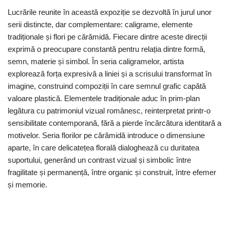
Lucrările reunite în această expoziție se dezvoltă în jurul unor
serii distincte, dar complementare: caligrame, elemente
tradiționale și flori pe cărămidă. Fiecare dintre aceste direcții
exprimă o preocupare constantă pentru relația dintre formă,
semn, materie și simbol. În seria caligramelor, artista
explorează forța expresivă a liniei și a scrisului transformat în
imagine, construind compoziții în care semnul grafic capătă
valoare plastică. Elementele tradiționale aduc în prim-plan
legătura cu patrimoniul vizual românesc, reinterpretat printr-o
sensibilitate contemporană, fără a pierde încărcătura identitară a
motivelor. Seria florilor pe cărămidă introduce o dimensiune
aparte, în care delicatețea florală dialoghează cu duritatea
suportului, generând un contrast vizual și simbolic între
fragilitate și permanență, între organic și construit, între efemer
și memorie.