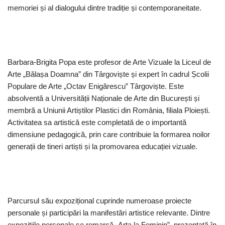
memoriei și al dialogului dintre tradiție și contemporaneitate.
Barbara-Brigita Popa este profesor de Arte Vizuale la Liceul de
Arte „Bălașa Doamna” din Târgoviște și expert în cadrul Școlii
Populare de Arte „Octav Enigărescu” Târgoviște. Este
absolventă a Universității Naționale de Arte din București și
membră a Uniunii Artiștilor Plastici din România, filiala Ploiești.
Activitatea sa artistică este completată de o importantă
dimensiune pedagogică, prin care contribuie la formarea noilor
generații de tineri artiști și la promovarea educației vizuale.
Parcursul său expozițional cuprinde numeroase proiecte
personale și participări la manifestări artistice relevante. Dintre
expozițiile personale se remarcă „Arta la Feminin”, prezentată în