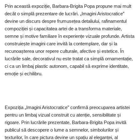
Prin această expoziție, Barbara-Brigita Popa propune mai mult
decât o simplă prezentare de lucrări. „Imagini Aristocratice”
devine un discurs despre frumusețea detaliului, rafinamentul
compoziției și capacitatea artei de a transforma materiale,
semne și motive familiare în experiențe vizuale profunde. Artista
construiește imagini care invită la contemplare, dar și la
recunoașterea unor repere culturale, afective și estetice. În
lucrările sale, decorativul nu este tratat ca simplă ornamentație,
ci ca un limbaj plastic autonom, capabil să exprime identitate,
emoție și echilibru.
Expoziția „Imagini Aristocratice” confirmă preocuparea artistei
pentru un limbaj vizual construit cu atenție, sensibilitate și
rigoare. Prin lucrările prezentate, Barbara-Brigita Popa invită
publicul să descopere o lume a semnelor, simbolurilor și
texturilor, în care pictura devine un spațiu al eleganței, al