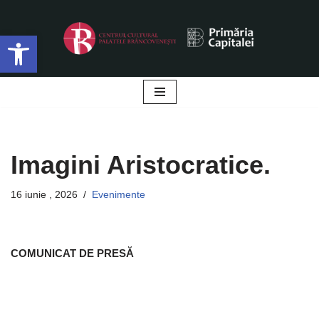
Deschide bara de unelte
Sari
la
conținut
Imagini Aristocratice.
16 iunie , 2026
Evenimente
COMUNICAT DE PRESĂ