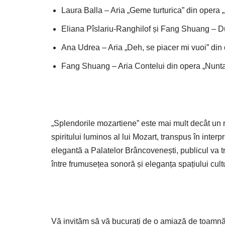
Laura Balla – Aria „Geme turturica” din opera 
Eliana Pîslariu-Ranghilof și Fang Shuang – D
Ana Udrea – Aria „Deh, se piacer mi vuoi” din
Fang Shuang – Aria Contelui din opera „Nunta 
„Splendorile mozartiene” este mai mult decât un re
spiritului luminos al lui Mozart, transpus în interp
elegantă a Palatelor Brâncovenești, publicul va tr
între frumusețea sonoră și eleganța spațiului cul
Vă invităm să vă bucurați de o amiază de toamnă 