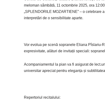
meloman sâmbătă, 11 octombrie 2025, ora 12:00, î
„SPLENDORILE MOZARTIENE” – o celebrare a gen
interpretări de o sensibilitate aparte.
Vor evolua pe scenă sopranele Eliana Pîslariu-Ran
expresivitate, alături de invitații speciali: sopr
Acompaniamentul la pian va fi asigurat de lect.un
universitar apreciat pentru eleganța și subtilitatea 
Repertoriul recitalului: