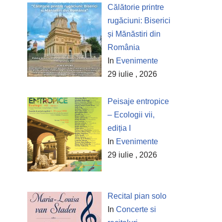
Călătorie printre
rugăciuni: Biserici
și Mănăstiri din
România
In
Evenimente
29 iulie , 2026
Peisaje entropice
– Ecologii vii,
ediția I
In
Evenimente
29 iulie , 2026
Recital pian solo
In
Concerte si