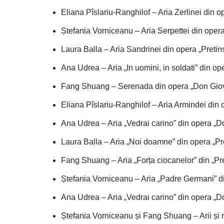
Eliana Pîslariu-Ranghilof – Aria Zerlinei din o
Ștefania Vorniceanu – Aria Serpettei din opera
Laura Balla – Aria Sandrinei din opera „Pretin
Ana Udrea – Aria „In uomini, in soldati” din ope
Fang Shuang – Serenada din opera „Don Giov
Eliana Pîslariu-Ranghilof – Aria Armindei din 
Ana Udrea – Aria „Vedrai carino” din opera „D
Laura Balla – Aria „Noi doamne” din opera „Pr
Fang Shuang – Aria „Forța ciocanelor” din „Pr
Ștefania Vorniceanu – Aria „Padre Germani” d
Ana Udrea – Aria „Vedrai carino” din opera „D
Ștefania Vorniceanu și Fang Shuang – Arii și r