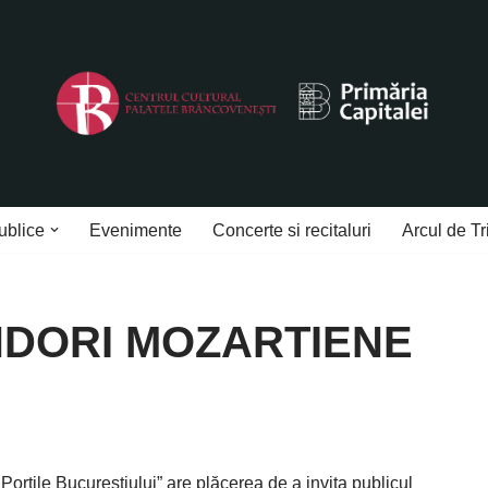
ublice
Evenimente
Concerte si recitaluri
Arcul de Tr
NDORI MOZARTIENE
orțile Bucureștiului” are plăcerea de a invita publicul