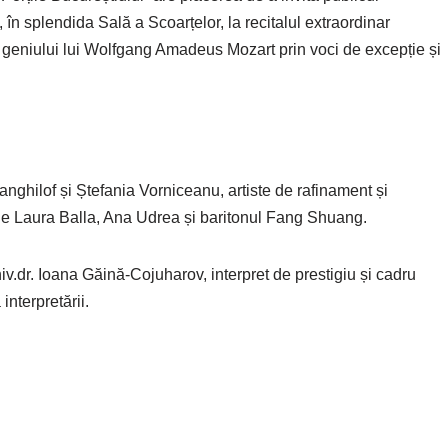
n splendida Sală a Scoarțelor, la recitalul extraordinar
iului lui Wolfgang Amadeus Mozart prin voci de excepție și
ghilof și Ștefania Vorniceanu, artiste de rafinament și
anele Laura Balla, Ana Udrea și baritonul Fang Shuang.
iv.dr. Ioana Găină-Cojuharov, interpret de prestigiu și cadru
interpretării.