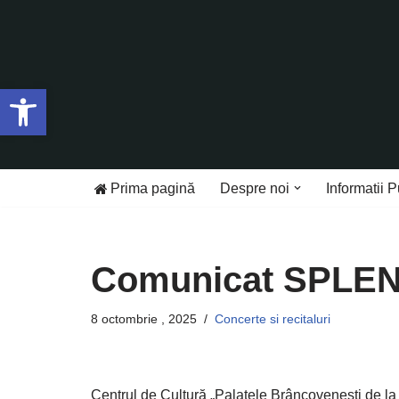
Sari
la
Deschide bara de unelte
conținut
Prima pagină
Despre noi
Informatii P
Comunicat SPLE
8 octombrie , 2025
Concerte si recitaluri
Centrul de Cultură „Palatele Brâncovenești de la P