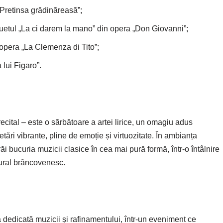
„Pretinsa grădinăreasă”;
uetul „La ci darem la mano” din opera „Don Giovanni”;
 opera „La Clemenza di Tito”;
lui Figaro”.
cital – este o sărbătoare a artei lirice, un omagiu adus
retări vibrante, pline de emoție și virtuozitate. În ambianța
ăi bucuria muzicii clasice în cea mai pură formă, într-o întâlnire
tural brâncovenesc.
dedicată muzicii și rafinamentului, într-un eveniment ce