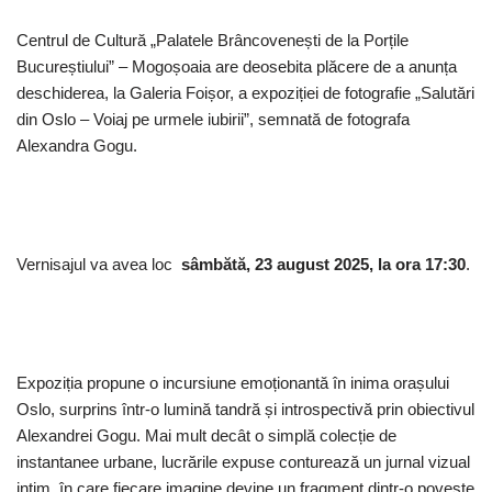
Centrul de Cultură „Palatele Brâncovenești de la Porțile
Bucureștiului” – Mogoșoaia are deosebita plăcere de a anunța
deschiderea, la Galeria Foișor, a expoziției de fotografie „Salutări
din Oslo – Voiaj pe urmele iubirii”, semnată de fotografa
Alexandra Gogu.
Vernisajul va avea loc
sâmbătă, 23 august 2025, la ora 17:30
.
Expoziția propune o incursiune emoționantă în inima orașului
Oslo, surprins într-o lumină tandră și introspectivă prin obiectivul
Alexandrei Gogu. Mai mult decât o simplă colecție de
instantanee urbane, lucrările expuse conturează un jurnal vizual
intim, în care fiecare imagine devine un fragment dintr-o poveste