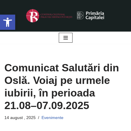
Deschide bara de unelte
Sari
la
conținut
Comunicat Salutări din
Oslă. Voiaj pe urmele
iubirii, în perioada
21.08–07.09.2025
14 august , 2025
Evenimente