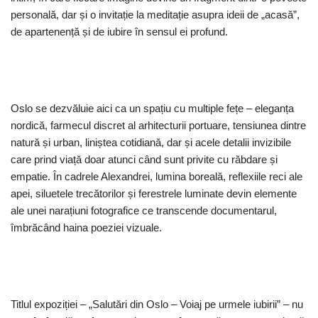
personală, dar și o invitație la meditație asupra ideii de „acasă”,
de apartenență și de iubire în sensul ei profund.
Oslo se dezvăluie aici ca un spațiu cu multiple fețe – eleganța
nordică, farmecul discret al arhitecturii portuare, tensiunea dintre
natură și urban, liniștea cotidiană, dar și acele detalii invizibile
care prind viață doar atunci când sunt privite cu răbdare și
empatie. În cadrele Alexandrei, lumina boreală, reflexiile reci ale
apei, siluetele trecătorilor și ferestrele luminate devin elemente
ale unei narațiuni fotografice ce transcende documentarul,
îmbrăcând haina poeziei vizuale.
Titlul expoziției – „Salutări din Oslo – Voiaj pe urmele iubirii” – nu