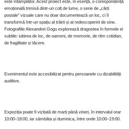
este întâmplător. Acest proiect este, în esență, o corespondență
emoțională trimisă dintr-un colț de lume, o serie de „cărți
poștale” vizuale care nu doar documentează un loc, ci îl
transformă într-un spațiu al trăirii și al redescoperirii de sine.
Fotografiile Alexandrei Gogu explorează dragostea în formele ei
subtile: iubirea de loc, de oameni, de memorie, de ritm cotidian,
de fragilitate și tăcere.
Evenimentul este accesibilizat pentru persoanele cu dizabilități
auditive.
Expoziția poate fi vizitată de marți până vineri, în intervalul orar
10:00–18:00, iar sâmbăta și duminica, între orele 10:00–19:00.