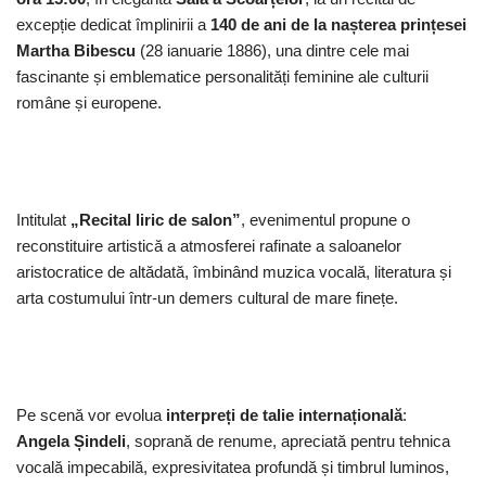
excepție dedicat împlinirii a
140 de ani de la nașterea prințesei
Martha Bibescu
(28 ianuarie 1886), una dintre cele mai
fascinante și emblematice personalități feminine ale culturii
române și europene.
Intitulat
„Recital liric de salon”
, evenimentul propune o
reconstituire artistică a atmosferei rafinate a saloanelor
aristocratice de altădată, îmbinând muzica vocală, literatura și
arta costumului într-un demers cultural de mare finețe.
Pe scenă vor evolua
interpreți de talie internațională
:
Angela Șindeli
, soprană de renume, apreciată pentru tehnica
vocală impecabilă, expresivitatea profundă și timbrul luminos,