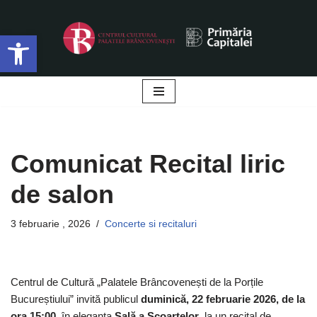
Deschide bara de unelte
Sari
la
conținut
Comunicat Recital liric
de salon
3 februarie , 2026
Concerte si recitaluri
Centrul de Cultură „Palatele Brâncovenești de la Porțile
Bucureștiului” invită publicul
duminică, 22 februarie 2026, de la
ora 15:00
, în eleganta
Sală a Scoarțelor
, la un recital de