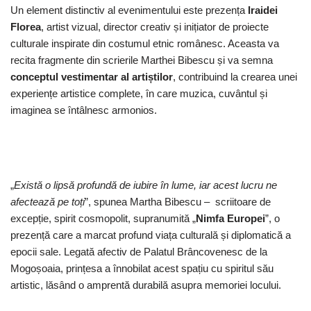
Un element distinctiv al evenimentului este prezența
Iraidei
Florea
, artist vizual, director creativ și inițiator de proiecte
culturale inspirate din costumul etnic românesc. Aceasta va
recita fragmente din scrierile Marthei Bibescu și va semna
conceptul vestimentar al artiștilor
, contribuind la crearea unei
experiențe artistice complete, în care muzica, cuvântul și
imaginea se întâlnesc armonios.
„
Există o lipsă profundă de iubire în lume, iar acest lucru ne
afectează pe toți
”, spunea Martha Bibescu – scriitoare de
excepție, spirit cosmopolit, supranumită „
Nimfa Europei
”, o
prezență care a marcat profund viața culturală și diplomatică a
epocii sale. Legată afectiv de Palatul Brâncovenesc de la
Mogoșoaia, prințesa a înnobilat acest spațiu cu spiritul său
artistic, lăsând o amprentă durabilă asupra memoriei locului.