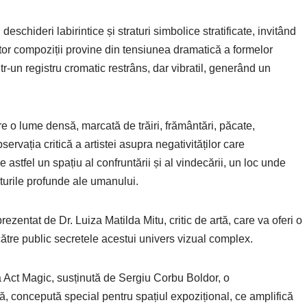
deschideri labirintice și straturi simbolice stratificate, invitând
ltor compoziții provine din tensiunea dramatică a formelor
tr-un registru cromatic restrâns, dar vibratil, generând un
re o lume densă, marcată de trăiri, frământări, păcate,
servația critică a artistei asupra negativităților care
stfel un spațiu al confruntării și al vindecării, un loc unde
raturile profunde ale umanului.
rezentat de Dr. Luiza Matilda Mitu, critic de artă, care va oferi o
 către public secretele acestui univers vizual complex.
ă Act Magic, susținută de Sergiu Corbu Boldor, o
ă, concepută special pentru spațiul expozițional, ce amplifică