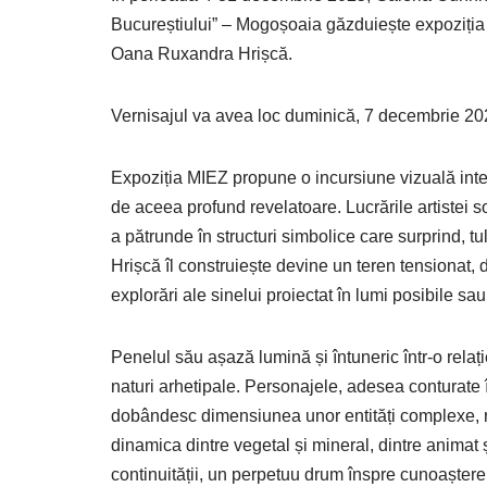
Bucureștiului” – Mogoșoaia găzduiește expoziția d
Oana Ruxandra Hrișcă.
Vernisajul va avea loc duminică, 7 decembrie 20
Expoziția MIEZ propune o incursiune vizuală intens
de aceea profund revelatoare. Lucrările artistei so
a pătrunde în structuri simbolice care surprind,
Hrișcă îl construiește devine un teren tensionat, d
explorări ale sinelui proiectat în lumi posibile sa
Penelul său așază lumină și întuneric într-o relați
naturi arhetipale. Personajele, adesea conturate în 
dobândesc dimensiunea unor entități complexe, rod al
dinamica dintre vegetal și mineral, dintre animat 
continuității, un perpetuu drum înspre cunoaștere 