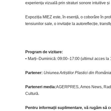
experiența vizuală prin straturi sonore intuitive și
Expoziția MIEZ este, în esență, o coborâre în prof
tensiunilor sale, o invitație la autoreflecție, transf
Program de vizitare:
• Marți–Duminică: 09:00–17:00 (ultimul acces la 
Partener:
Uniunea Artiștilor Plastici din România
Parteneri media:
AGERPRES, Amos News, Radio Tri
Cultură.
Pentru informații suplimentare, vă rugăm să c