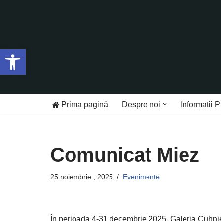
Sari
la
Deschide bara de unelte
conținut
Prima pagină
Despre noi
Informatii P
Comunicat Miez
25 noiembrie , 2025
Evenimente
În perioada 4-31 decembrie 2025, Galeria Cuhnie 