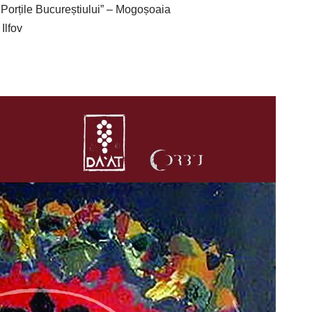
 Porțile Bucureștiului” – Mogoșoaia
Ilfov