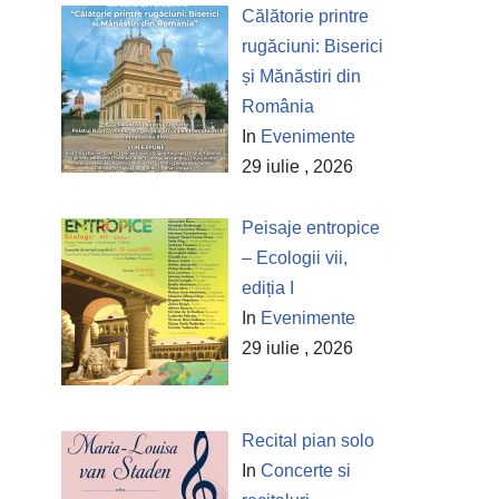
Călătorie printre
rugăciuni: Biserici
și Mănăstiri din
România
In
Evenimente
29 iulie , 2026
Peisaje entropice
– Ecologii vii,
ediția I
In
Evenimente
29 iulie , 2026
Recital pian solo
In
Concerte si