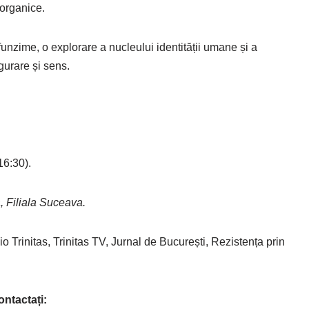
 organice.
unzime, o explorare a nucleului identității umane și a
igurare și sens.
16:30).
, Filiala Suceava.
nitas, Trinitas TV, Jurnal de București, Rezistența prin
ontactați: