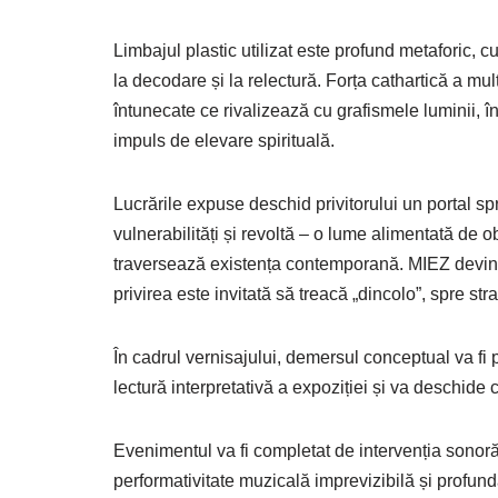
Limbajul plastic utilizat este profund metaforic, cu 
la decodare și la relectură. Forța cathartică a mu
întunecate ce rivalizează cu grafismele luminii, în
impuls de elevare spirituală.
Lucrările expuse deschid privitorului un portal sp
vulnerabilități și revoltă – o lume alimentată de ob
traversează existența contemporană. MIEZ devine a
privirea este invitată să treacă „dincolo”, spre st
În cadrul vernisajului, demersul conceptual va fi p
lectură interpretativă a expoziției și va deschide
Evenimentul va fi completat de intervenția sonor
performativitate muzicală imprevizibilă și profund