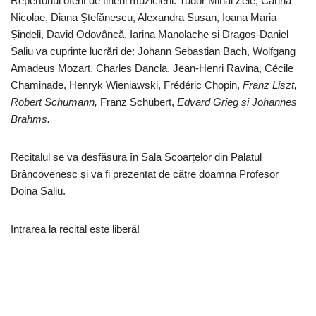
Repertoriul oferit de tinerii muzicieni: Tudor Mihai Zele, Carina
Nicolae, Diana Ștefănescu, Alexandra Susan, Ioana Maria
Șindeli, David Odovâncă, Iarina Manolache și Dragoș-Daniel
Saliu va cuprinte lucrări de: Johann Sebastian Bach, Wolfgang
Amadeus Mozart, Charles Dancla, Jean-Henri Ravina, Cécile
Chaminade, Henryk Wieniawski, Frédéric Chopin,
Franz Liszt
,
Robert Schumann,
Franz Schubert,
Edvard Grieg și Johannes
Brahms.
Recitalul se va desfășura în Sala Scoarțelor din Palatul
Brâncovenesc și va fi prezentat de către doamna Profesor
Doina Saliu.
Intrarea la recital este liberă!