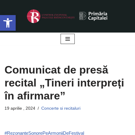
Deschide bara de unelte
Sari
la
conținut
Comunicat de presă
recital „Tineri interpreți
în afirmare”
19 aprilie , 2024
Concerte si recitaluri
#RezonanțeSonorePeArmoniiDeFestival