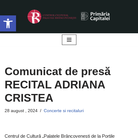
Deschide bara de unelte
Sari
la
conținut
Comunicat de presă
RECITAL ADRIANA
CRISTEA
28 august , 2024
Concerte si recitaluri
Centrul de Cultură „Palatele Brâncoveneşti de la Porţile