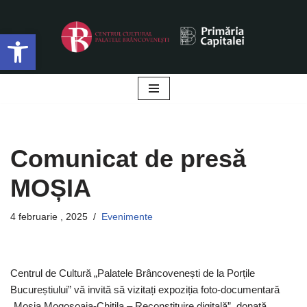
Deschide bara de unelte
Sari
la
conținut
Comunicat de presă
MOȘIA
4 februarie , 2025
Evenimente
Centrul de Cultură „Palatele Brâncovenești de la Porțile
Bucureștiului” vă invită să vizitați expoziția foto-documentară
„Moșia Mogoșoaia-Chitila – Reconstituire digitală”, donată