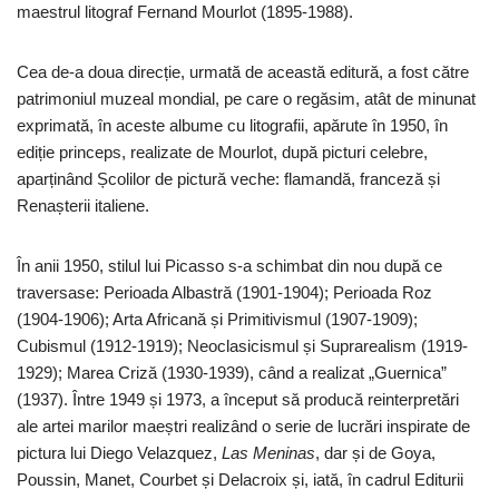
maestrul litograf Fernand Mourlot (1895-1988).
Cea de-a doua direcție, urmată de această editură, a fost către
patrimoniul muzeal mondial, pe care o regăsim, atât de minunat
exprimată, în aceste albume cu litografii, apărute în 1950, în
ediție princeps, realizate de Mourlot, după picturi celebre,
aparținând Școlilor de pictură veche: flamandă, franceză și
Renașterii italiene.
În anii 1950, stilul lui Picasso s-a schimbat din nou după ce
traversase: Perioada Albastră (1901-1904); Perioada Roz
(1904-1906); Arta Africană și Primitivismul (1907-1909);
Cubismul (1912-1919); Neoclasicismul și Suprarealism (1919-
1929); Marea Criză (1930-1939), când a realizat „Guernica”
(1937). Între 1949 și 1973, a început să producă reinterpretări
ale artei marilor maeștri realizând o serie de lucrări inspirate de
pictura lui Diego Velazquez,
Las Meninas
, dar și de Goya,
Poussin, Manet, Courbet și Delacroix și, iată, în cadrul Editurii