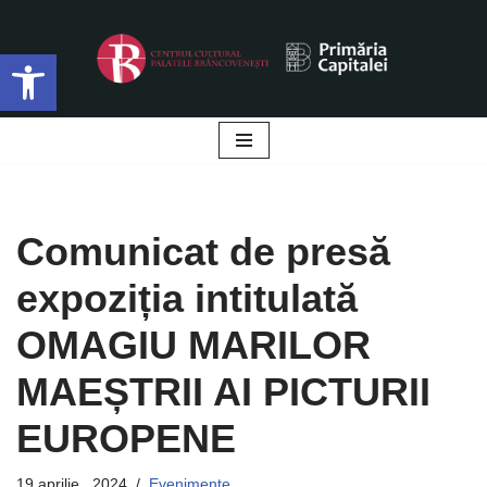
Deschide bara de unelte
Sari
la
conținut
Comunicat de presă
expoziția intitulată
OMAGIU MARILOR
MAEȘTRII AI PICTURII
EUROPENE
19 aprilie , 2024
Evenimente