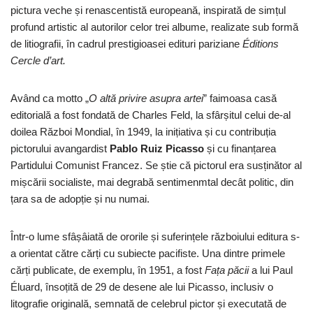
pictura veche și renascentistă europeană, inspirată de simțul
profund artistic al autorilor celor trei albume, realizate sub formă
de litiografii, în cadrul prestigioasei edituri pariziane
Éditions
Cercle d’art.
Având ca motto „
O altă privire asupra artei
” faimoasa casă
editorială a fost fondată de Charles Feld, la sfârșitul celui de-al
doilea Război Mondial, în 1949, la inițiativa și cu contribuția
pictorului avangardist
Pablo Ruiz Picasso
și cu finanțarea
Partidului Comunist Francez. Se știe că pictorul era susținător al
mișcării socialiste, mai degrabă sentimenmtal decât politic, din
țara sa de adopție și nu numai.
Într-o lume sfâșâiată de ororile și suferințele războiului editura s-
a orientat către cărți cu subiecte pacifiste. Una dintre primele
cărți publicate, de exemplu, în 1951, a fost
Fața păcii
a lui Paul
Éluard, însoțită de 29 de desene ale lui Picasso, inclusiv o
litografie originală, semnată de celebrul pictor și executată de