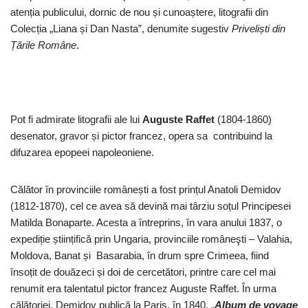
atenția publicului, dornic de nou și cunoaștere, litografii din
Colecția „Liana și Dan Nasta”, denumite sugestiv
Priveliști din
Țările Române
.
Pot fi admirate litografii ale lui
Auguste Raffet
(1804-1860)
desenator, gravor și pictor francez, opera sa contribuind la
difuzarea epopeei napoleoniene.
Călător în provinciile românești a fost prințul Anatoli Demidov
(1812-1870), cel ce avea să devină mai târziu soțul Principesei
Matilda Bonaparte. Acesta a întreprins, în vara anului 1837, o
expediție științifică prin Ungaria, provinciile româneşti – Valahia,
Moldova, Banat și Basarabia, în drum spre Crimeea, fiind
însoțit de douăzeci și doi de cercetători, printre care cel mai
renumit era talentatul pictor francez Auguste Raffet. În urma
călătoriei, Demidov publică la Paris, în 1840, „
Album de voyage