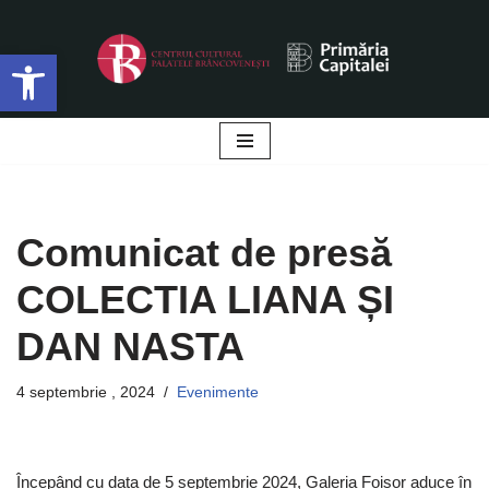
Deschide bara de unelte
Sari
la
conținut
Comunicat de presă
COLECTIA LIANA ȘI
DAN NASTA
4 septembrie , 2024
Evenimente
Începând cu data de 5 septembrie 2024, Galeria Foișor aduce în