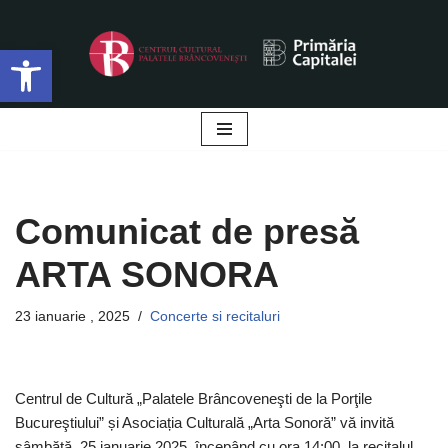
Deschide bara de unelte
Sari
la
conținut
Comunicat de presă
ARTA SONORA
23 ianuarie , 2025
Concerte si recitaluri
Centrul de Cultură „Palatele Brâncoveneşti de la Porţile
Bucureştiului” și Asociația Culturală „Arta Sonoră” vă invită
sâmbătă, 25 ianuarie 2025, începând cu ora 14:00, la recitalul