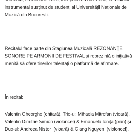
instrumental susținut de studenți ai Universității Naționale de
Muzică din București.
Recitalul face parte din Stagiunea Muzicală REZONANȚE
SONORE PE ARMONII DE FESTIVAL și reprezintă o iniţiativă
menită să ofere tinerilor talentați o platformă de afirmare.
În recital:
Valentin Gheorghe (chitară), Trio-ul: Mihaela Mitrofan (vioară),
Valentin Dimitrie Simion (violoncel) & Emanuela Ioniță (pian) și
Duo-ul: Andreea Nistor (vioară) & Giang Nguyen (violoncel).