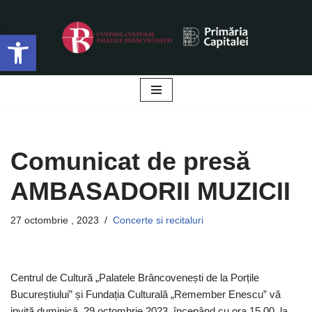
Deschide bara de unelte
Sari
la
conținut
Comunicat de presă
AMBASADORII MUZICII
27 octombrie , 2023
Concerte si recitaluri
Centrul de Cultură „Palatele Brâncovenești de la Porțile
Bucureștiului” și Fundația Culturală „Remember Enescu” vă
invită duminică, 29 octombrie 2023, începând cu ora 15.00, la