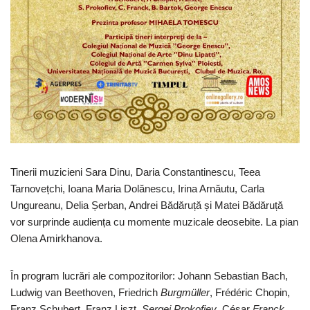
Tinerii muzicieni Sara Dinu, Daria Constantinescu, Teea
Tarnovețchi, Ioana Maria Dolănescu, Irina Arnăutu, Carla
Ungureanu, Delia Șerban, Andrei Bădăruță și Matei Bădăruță
vor surprinde audiența cu momente muzicale deosebite. La pian
Olena Amirkhanova.
În program lucrări ale compozitorilor: Johann Sebastian Bach,
Ludwig van Beethoven, Friedrich
Burgmüller
, Frédéric Chopin,
Franz Schubert, Franz Liszt,
Sergei
Prokofiev
, César
Franck