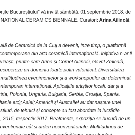
rțile Bucureștiului” vă invită sâmbătă, 01 septembrie 2018, de
INTERNATIONAL CERAMICS BIENNALE. Curatori:
Arina Ailincăi
,
ală de Ceramică de la Cluj a devenit, între timp, o platformă
ontemporane din arta ceramică internațională. Inițiativa n-ar fi
tuziaști, printre care Arina și Cornel Ailincăi, Gavril Zmicală,
ecupereze un domeniu foarte puțin valorificat. Diversitatea
și multitudinea evenimentelor și a workshopurilor au determinat
poran internațional. Aplicațiile artiștilor locali, dar și a
ria, Polonia, Ungaria, Bulgaria, Serbia, Croația, Spania,
nie etc); Asiei; Americii și Australiei au dat naștere unei
stiluri, de tehnici și concepte au fost abordate în lucrările
13, 2015, respectiv 2017. Realmente, expoziția se bucură de un
onvenționale cât și arderi neconvenționale. Multitudinea de
suprafețe inedite, foarte asemănătoare unor structuri