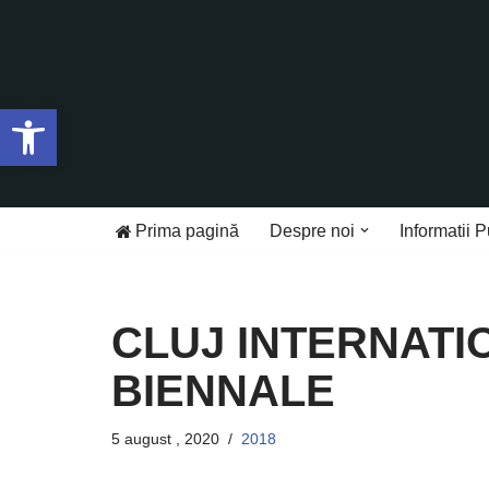
Sari
la
Deschide bara de unelte
conținut
Prima pagină
Despre noi
Informatii P
CLUJ INTERNATI
BIENNALE
5 august , 2020
2018