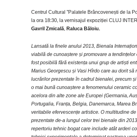
Centrul Cultural ”Palatele Brâncovenești de la Po
la ora 18:30, la vernisajul expoziției CLUJ 
Gavril Zmicală
,
Raluca Băloiu.
Lansată la finele anului 2013, Bienala Internațion
viabilă de cunoaștere și promovare a tendințelor c
fost posibilă fără existența unui grup de artiști en
Marius Georgescu și Vasi Hîrdo care au dorit să r
lucrărilor prezentate în cadrul bienalei, precum 
o mai bună cunoaștere a fenomenului ceramic contem
acelora din alte zone ale Europei (Germania, Aust
Portugalia, Franța, Belgia, Danemarca, Marea Brita
veritabile efervescențe artistice. O multitudine de 
prezentate de-a lungul celor trei bienale din 20
repertoriu tehnic bogat care include atât arderi c
tehnici experimentale a determinat nașterea unor 