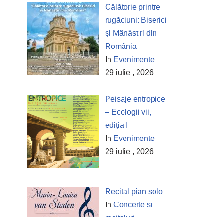
Călătorie printre
rugăciuni: Biserici
și Mănăstiri din
România
In
Evenimente
29 iulie , 2026
Peisaje entropice
– Ecologii vii,
ediția I
In
Evenimente
29 iulie , 2026
Recital pian solo
In
Concerte si