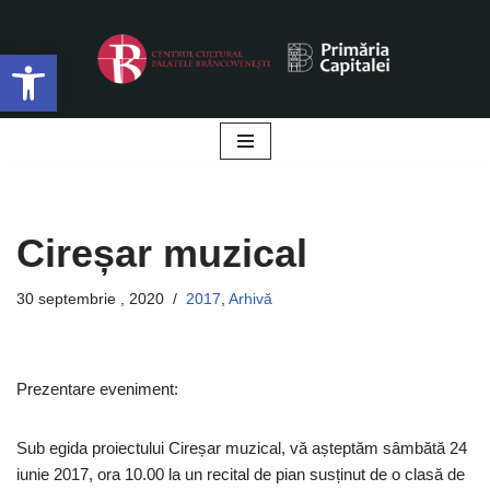
Deschide bara de unelte
Sari
la
conținut
Cireșar muzical
30 septembrie , 2020
2017
,
Arhivă
Prezentare eveniment:
Sub egida proiectului Cireșar muzical, vă așteptăm sâmbătă 24
iunie 2017, ora 10.00 la un recital de pian susținut de o clasă de