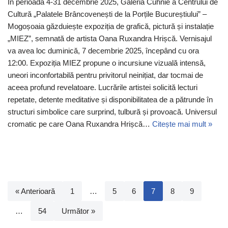
În perioada 4-31 decembrie 2025, Galeria Cuhnie a Centrului de
Cultură „Palatele Brâncovenești de la Porțile Bucureștiului” –
Mogoșoaia găzduiește expoziția de grafică, pictură și instalație
„MIEZ”, semnată de artista Oana Ruxandra Hrișcă. Vernisajul
va avea loc duminică, 7 decembrie 2025, începând cu ora
12:00. Expoziția MIEZ propune o incursiune vizuală intensă,
uneori inconfortabilă pentru privitorul neinițiat, dar tocmai de
aceea profund revelatoare. Lucrările artistei solicită lecturi
repetate, detente meditative și disponibilitatea de a pătrunde în
structuri simbolice care surprind, tulbură și provoacă. Universul
cromatic pe care Oana Ruxandra Hrișcă…
Citește mai mult »
« Anterioară
1
…
5
6
7
8
9
…
54
Următor »