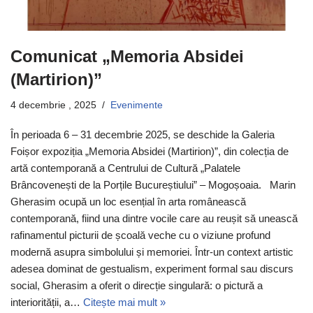
Comunicat „Memoria Absidei
(Martirion)”
4 decembrie , 2025
Evenimente
În perioada 6 – 31 decembrie 2025, se deschide la Galeria
Foișor expoziția „Memoria Absidei (Martirion)”, din colecția de
artă contemporană a Centrului de Cultură „Palatele
Brâncovenești de la Porțile Bucureștiului” – Mogoșoaia. Marin
Gherasim ocupă un loc esențial în arta românească
contemporană, fiind una dintre vocile care au reușit să unească
rafinamentul picturii de școală veche cu o viziune profund
modernă asupra simbolului și memoriei. Într-un context artistic
adesea dominat de gestualism, experiment formal sau discurs
social, Gherasim a oferit o direcție singulară: o pictură a
interiorității, a…
Citește mai mult »