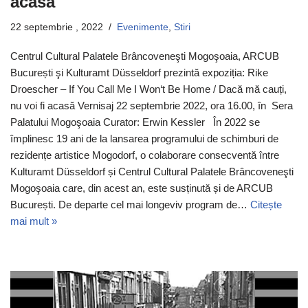
acasă
22 septembrie , 2022
Evenimente
,
Stiri
Centrul Cultural Palatele Brâncoveneşti Mogoşoaia, ARCUB
București şi Kulturamt Düsseldorf prezintă expoziția: Rike
Droescher – If You Call Me I Won‘t Be Home / Dacă mă cauți,
nu voi fi acasă Vernisaj 22 septembrie 2022, ora 16.00, în Sera
Palatului Mogoşoaia Curator: Erwin Kessler În 2022 se
împlinesc 19 ani de la lansarea programului de schimburi de
rezidențe artistice Mogodorf, o colaborare consecventă între
Kulturamt Düsseldorf și Centrul Cultural Palatele Brâncoveneşti
Mogoşoaia care, din acest an, este susținută și de ARCUB
București. De departe cel mai longeviv program de…
Citește
mai mult »