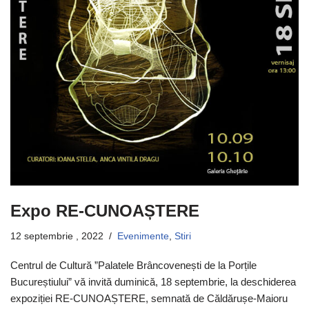
Expo RE-CUNOAȘTERE
12 septembrie , 2022
Evenimente
,
Stiri
Centrul de Cultură ”Palatele Brâncovenești de la Porțile
Bucureștiului” vă invită duminică, 18 septembrie, la deschiderea
expoziției RE-CUNOAȘTERE, semnată de Căldărușe-Maioru