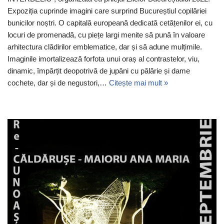
Expoziția cuprinde imagini care surprind Bucureștiul copilăriei
bunicilor noștri. O capitală europeană dedicată cetățenilor ei, cu
locuri de promenadă, cu piețe largi menite să pună în valoare
arhitectura clădirilor emblematice, dar și să adune mulțimile.
Imaginile imortalizează forfota unui oraș al contrastelor, viu,
dinamic, împărțit deopotrivă de jupâni cu pălărie și dame
cochete, dar și de negustori,…
Citește mai mult »