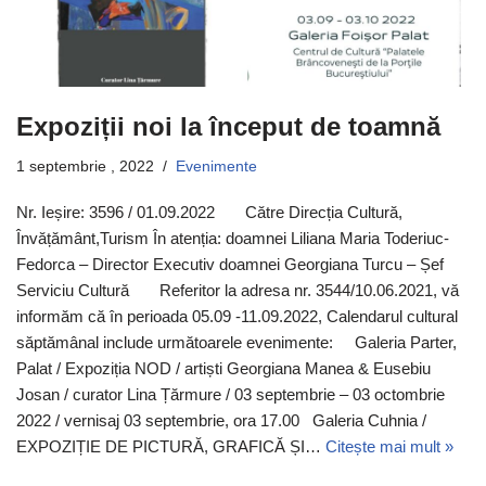
Expoziții noi la început de toamnă
1 septembrie , 2022
Evenimente
Nr. Ieșire: 3596 / 01.09.2022 Către Direcția Cultură,
Învățământ,Turism În atenția: doamnei Liliana Maria Toderiuc-
Fedorca – Director Executiv doamnei Georgiana Turcu – Șef
Serviciu Cultură Referitor la adresa nr. 3544/10.06.2021, vă
informăm că în perioada 05.09 -11.09.2022, Calendarul cultural
săptămânal include următoarele evenimente: Galeria Parter,
Palat / Expoziția NOD / artiști Georgiana Manea & Eusebiu
Josan / curator Lina Țărmure / 03 septembrie – 03 octombrie
2022 / vernisaj 03 septembrie, ora 17.00 Galeria Cuhnia /
EXPOZIȚIE DE PICTURĂ, GRAFICĂ ȘI…
Citește mai mult »