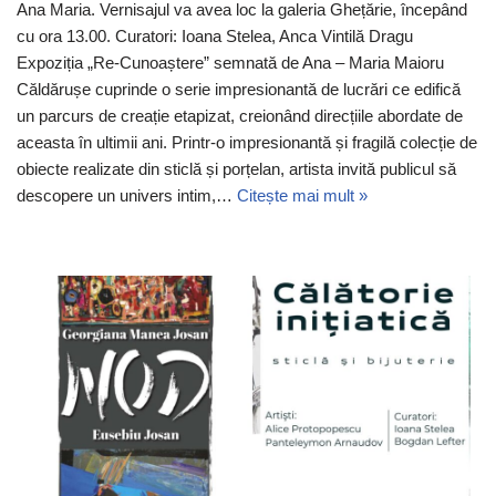
Ana Maria. Vernisajul va avea loc la galeria Ghețărie, începând
cu ora 13.00. Curatori: Ioana Stelea, Anca Vintilă Dragu
Expoziția „Re-Cunoaștere” semnată de Ana – Maria Maioru
Căldărușe cuprinde o serie impresionantă de lucrări ce edifică
un parcurs de creație etapizat, creionând direcțiile abordate de
aceasta în ultimii ani. Printr-o impresionantă și fragilă colecție de
obiecte realizate din sticlă și porțelan, artista invită publicul să
descopere un univers intim,…
Citește mai mult »