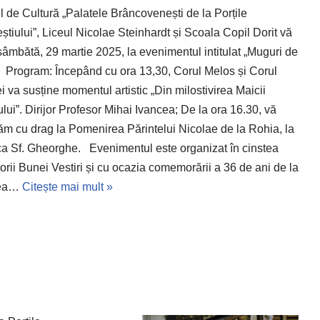
l de Cultură „Palatele Brâncovenești de la Porțile
știului”, Liceul Nicolae Steinhardt și Scoala Copil Dorit vă
 sâmbătă, 29 martie 2025, la evenimentul intitulat „Muguri de
. Program: Începând cu ora 13,30, Corul Melos și Corul
i va susține momentul artistic „Din milostivirea Maicii
ui”. Dirijor Profesor Mihai Ivancea; De la ora 16.30, vă
ăm cu drag la Pomenirea Părintelui Nicolae de la Rohia, la
ca Sf. Gheorghe. Evenimentul este organizat în cinstea
orii Bunei Vestiri și cu ocazia comemorării a 36 de ani de la
rea…
Citește mai mult »