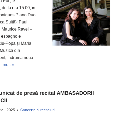
a Porțile
 de la ora 15:00, în
moniques Piano Duo.
ca Suită): Paul
). Maurice Ravel –
e espagnole
iu-Popa și Maria
 Muzică din
esent, îndrumă noua
i mult »
nicat de presă recital AMBASADORII
CII
ie , 2025
Concerte si recitaluri