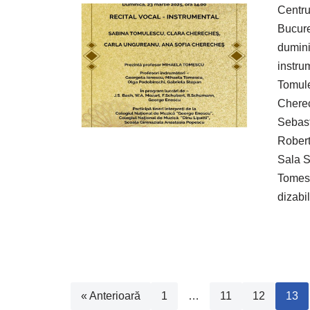
Centru
Bucure
dumini
instru
Tomule
Cherec
Sebast
Robert
Sala S
Tomesc
dizabi
« Anterioară
1
…
11
12
13