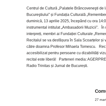
Centrul de Cultură „Palatele Brâncoveneşti de l
Bucureştiului” și Fundația Culturală „Remember
duminică, 13 aprilie 2025, începând cu ora 14:00
instrumental intitulat „Ambasadorii Muzicii”. În re
interpreți, membri ai Fundației Culturale „Re
Recitalul se va desfășura în Sala Scoarțelor și v
către doamna Profesor Mihaela Tomescu. Recit
accesibilizat pentru persoane cu dizabilități viz
recital este liberă! Parteneri media: AGERP
Radio Trinitas și Jurnal de București.
Comu
27 mart