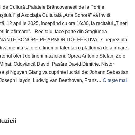
l de Cultură „Palatele Brâncoveneşti de la Porţile
ştiului” și Asociația Culturală „Arta Sonoră” vă invită
ă, 12 aprilie 2025, începând cu ora 16:30, la recitalul „Tineri
reți în afirmare”. Recitalul face parte din Stagiunea
ANȚE SONORE PE ARMONII DE FESTIVAL și reprezintă
ativă menită să ofere tinerilor talentați o platformă de afirmare.
oriul oferit de tinerii muzicieni: Oprea Antonio Ștefan, Zele
Mihai, Odovâncă David, Pasăre David Dimitrie, Nistor
a și Nguyen Giang va cuprinte lucrări de: Johann Sebastian
 Joseph Haydn, Ludwig van Beethoven, Franz…
Citește mai
uzicii