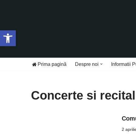
Sari
la
Deschide bara de unelte
conținut
Prima pagină
Despre noi
Informatii P
Concerte si recital
Comu
2 april