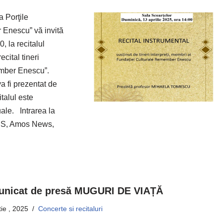
a Porţile
 Enescu” vă invită
, la recitalul
cital tineri
member Enescu”.
a fi prezentat de
alul este
uale. Intrarea la
RES, Amos News,
nicat de presă MUGURI DE VIAȚĂ
ie , 2025
Concerte si recitaluri