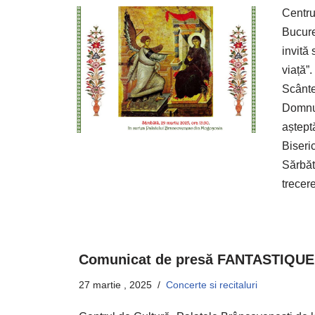
Centru
Bucure
invită
viață”
Scânte
Domnul
aștept
Biseri
Sărbăt
trece
Comunicat de presă FANTASTIQUE
27 martie , 2025
Concerte si recitaluri