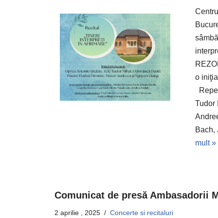
Centru
Bucure
sâmbăt
interp
REZON
o iniţi
Repert
Tudor 
Andree
Bach,
mult »
Comunicat de presă Ambasadorii M
2 aprilie , 2025
Concerte si recitaluri