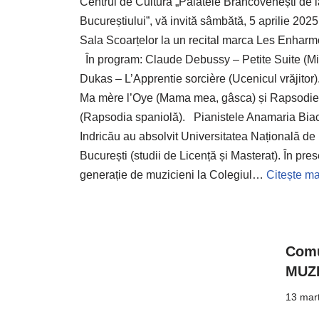
Centrul de Cultură „Palatele Brâncovenești de l
Bucureștiului”, vă invită sâmbătă, 5 aprilie 2025,
Sala Scoarțelor la un recital marca Les Enhar
În program: Claude Debussy – Petite Suite (Mi
Dukas – L’Apprentie sorcière (Ucenicul vrăjitor
Ma mère l’Oye (Mama mea, gâsca) și Rapsodi
(Rapsodia spaniolă). Pianistele Anamaria Biac
Indricău au absolvit Universitatea Națională de
București (studii de Licență și Masterat). În pr
generație de muzicieni la Colegiul…
Citește ma
Comu
MUZI
13 mart