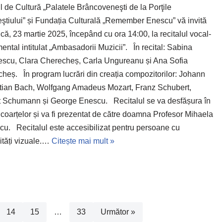
l de Cultură „Palatele Brâncoveneşti de la Porţile
ştiului” și Fundația Culturală „Remember Enescu” vă invită
că, 23 martie 2025, începând cu ora 14:00, la recitalul vocal-
mental intitulat „Ambasadorii Muzicii”. În recital: Sabina
scu, Clara Cherecheș, Carla Ungureanu și Ana Sofia
heș. În program lucrări din creația compozitorilor: Johann
ian Bach, Wolfgang Amadeus Mozart, Franz Schubert,
 Schumann și George Enescu. Recitalul se va desfășura în
coarțelor și va fi prezentat de către doamna Profesor Mihaela
u. Recitalul este accesibilizat pentru persoane cu
lități vizuale.…
Citește mai mult »
14
15
…
33
Următor »