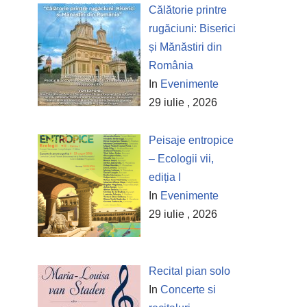
Călătorie printre
rugăciuni: Biserici
și Mănăstiri din
România
In
Evenimente
29 iulie , 2026
Peisaje entropice
– Ecologii vii,
ediția I
In
Evenimente
29 iulie , 2026
Recital pian solo
In
Concerte si