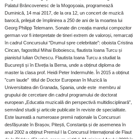
Palatul Brâncovenesc de la Mogoşoaia, programează
Duminică, 14 mai 2017, de la ora 12, un concert de muzică
barocă, prilejuit de împlinirea a 250 de ani de la moartea lui
Georg Philipp Telemann. Sonate din creația marelui compozitor
german vor fi interpretate de tineri extrem de valoroși, remarcați
în cadrul Concursului “Drumul spre celebritate”: oboista Cristina
Cincan, fagostitul Mihai Boboiescu, flautista Ioana Turcu și
pianistul Iulian Ochescu. Flautista Ioana Turcu a studiat la
Bucureşti și în Elveția la Berna, unde a obținut diploma de
master la clasa prof. Heidi Peter Indermuhle. În 2015 a obținut
”cum laude” titlul de Doctor European în Muzică la
Universitatea din Granada, Spania, unde este membru al
grupului de cercetare din cadrul programului de doctorat
european „Educatia muzicală din perspectivă multidisciplinară”,
semnând studii şi articole publicate în reviste de specialitate.
Este laureată a numeroase premii naționale la Concursuri
desfășurate în Brașov, Pitești, Constanța și de asemenea în
anul 2002 a obținut Premiul I la Concursul Internațional de Flaut