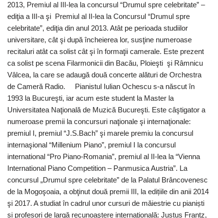
2013, Premiul al III-lea la concursul “Drumul spre celebritate” –
ediţia a III-a şi Premiul al II-lea la Concursul “Drumul spre
celebritate”, ediţia din anul 2013. Atât pe perioada studiilor
universitare, cât şi după încheierea lor, susţine numeroase
recitaluri atât ca solist cât şi în formaţii camerale. Este prezent
ca solist pe scena Filarmonicii din Bacău, Ploieşti şi Râmnicu
Vâlcea, la care se adaugă două concerte alături de Orchestra
de Cameră Radio. Pianistul Iulian Ochescu s-a născut în
1993 la Bucureşti, iar acum este student la Master la
Universitatea Naţională de Muzică Bucureşti. Este câştigator a
numeroase premii la concursuri naţionale şi internaţionale:
premiul I, premiul “J.S.Bach” şi marele premiu la concursul
internaşional “Millenium Piano”, premiul I la concursul
international “Pro Piano-Romania”, premiul al II-lea la “Vienna
International Piano Competition – Panmusica Austria”. La
concursul „Drumul spre celebritate” de la Palatul Brâncovenesc
de la Mogoşoaia, a obţinut două premii III, la edițiile din anii 2014
şi 2017. A studiat în cadrul unor cursuri de măiestrie cu pianiști
și profesori de largă recunoaştere internaţională: Justus Frantz,