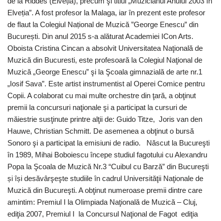
de la Riddes (Elveția), precum şi titlul „Muzicianul Anului 2003 în
Elveția”. A fost profesor la Malaga, iar în prezent este profesor
de flaut la Colegiul Național de Muzică ”George Enescu” din
București. Din anul 2015 s-a alăturat Academiei ICon Arts.
Oboista Cristina Cincan a absolvit Universitatea Naţională de
Muzică din Bucuresti, este profesoară la Colegiul Naţional de
Muzică „George Enescu” şi la Şcoala gimnazială de arte nr.1
„Iosif Sava”. Este artist instrumentist al Operei Comice pentru
Copii. A colaborat cu mai multe orchestre din ţară, a obţinut
premii la concursuri naţionale şi a participat la cursuri de
măiestrie susţinute printre alţii de: Guido Titze, Joris van den
Hauwe, Christian Schmitt. De asemenea a obţinut o bursă
Sonoro şi a participat la emisiuni de radio. Născut la Bucureşti
în 1989, Mihai Boboiescu începe studiul fagotului cu Alexandru
Popa la Şcoala de Muzică Nr.3 “Cuibul cu Barză” din Bucureşti
și își desăvârşeşte studiile în cadrul Universităţii Naţionale de
Muzică din Bucureşti. A obţinut numeroase premii dintre care
amintim: Premiul I la Olimpiada Naţională de Muzică – Cluj,
ediţia 2007, Premiul I la Concursul Naţional de Fagot ediţia