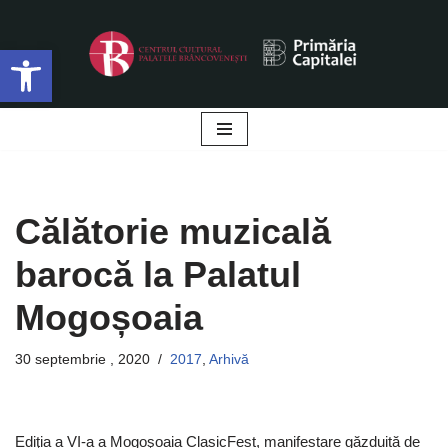
Deschide bara de unelte
Sari
la
conținut
Călătorie muzicală
barocă la Palatul
Mogoșoaia
30 septembrie , 2020
2017
,
Arhivă
Ediţia a VI-a a Mogoşoaia ClasicFest, manifestare găzduită de