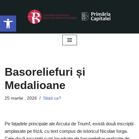
Deschide bara de unelte
Sari
la
conținut
Basoreliefuri și
Medalioane
25 martie , 2026
Stiati ca?
Pe fațadele principale ale Arcului de Triumf, există două inscripții
amplasate pe friză, cu text compus de istoricul Nicolae Iorga.
Cele două inscripții sunt încadrate de basoreliefuri realizate de