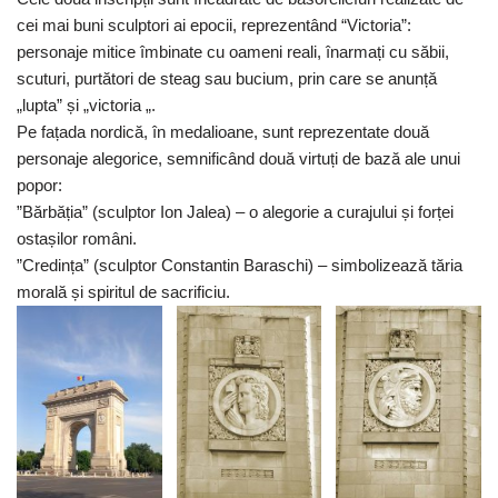
cei mai buni sculptori ai epocii, reprezentând “Victoria”:
personaje mitice îmbinate cu oameni reali, înarmați cu săbii,
scuturi, purtători de steag sau bucium, prin care se anunță
„lupta” și „victoria „.
​Pe fațada nordică, în medalioane, sunt reprezentate două
personaje alegorice, semnificând două virtuți de bază ale unui
popor:
​”Bărbăția” (sculptor Ion Jalea) – o alegorie a curajului și forței
ostașilor români.
​”Credința” (sculptor Constantin Baraschi) – simbolizează tăria
morală și spiritul de sacrificiu.