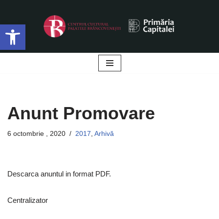
Deschide bara de unelte
Sari
la
conținut
Anunt Promovare
6 octombrie , 2020
2017
,
Arhivă
Descarca anuntul in format PDF.
Centralizator