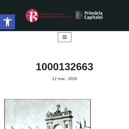
Deschide bara de unelte
Sari
la
conținut
1000132663
12 mai , 2026